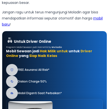
kepuasan besar.
Jangan ragu untuk terus mengunjungi Moladin agar bisa
mendapatkan informasi seputar otomotif dan harga
mobil
baru
!
Untuk Driver Online
Program Mobil Sewaan jadi Hak Milik by
Moladin
Mobil Sewaan jadi
Hak Milik untuk
untuk
Driver
Online
yang
Siap Naik Kelas
FREE Asuransi All Risk*
Diskon Charge 50%
Mobil Diganti Saat Perbaikan*