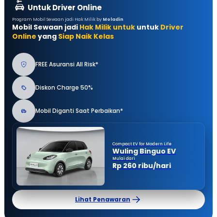
Untuk Driver Online
Program Mobil Sewaan jadi Hak Milik by
Moladin
Mobil Sewaan jadi
Hak Milik untuk
untuk
Driver
Online
yang
Siap Naik Kelas
FREE Asuransi All Risk*
Diskon Charge 50%
Mobil Diganti Saat Perbaikan*
Compact EV for Modern Life
Wuling Binguo EV
Mulai dari
Rp 260 ribu/hari
Lihat Penawaran