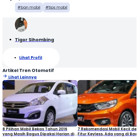
ban mobil
tips mobil
Tigor Sihombing
Lihat Profil
Artikel Tren Otomotif
Lihat Lainnya
8 Pilihan Mobil Bekas Tahun 2016
7 Rekomendasi Mobil Kecil de
yang Masih Bagus Dipakai Harian di
Fitur Keyless, Ada yang di Ba
2026
Rp80 Juta!