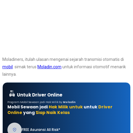
Moladiners, itulah ulasan mengenai sejarah transmisi otomatis di
mobil
. simak terus
Moladin.com
untuk informasi otomotif menarik
lainnya.
Untuk Driver Online
Program Mobil Sewaan jadi Hak Milik by
Moladin
Mobil Sewaan jadi
Hak Milik untuk
untuk
Driver
Online
yang
Siap Naik Kelas
FREE Asuransi All Risk*