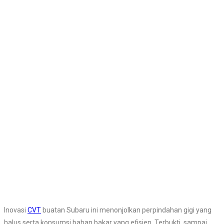
Inovasi
CVT
buatan Subaru ini menonjolkan perpindahan gigi yang
halus serta konsumsi bahan bakar yang efisien. Terbukti, sampai