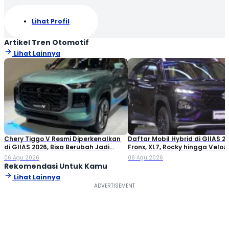
Lihat Profil
Artikel Tren Otomotif
Lihat Lainnya
Chery Tiggo V Resmi Diperkenalkan
Daftar Mobil Hybrid di GIIAS 20
di GIIAS 2026, Bisa Berubah Jadi
Fronx, XL7, Rocky hingga Veloz!
Double Cabin
06 Agu 2026
06 Agu 2026
Rekomendasi Untuk Kamu
Lihat Lainnya