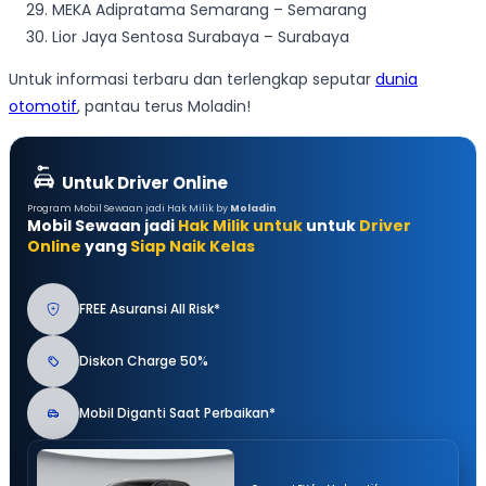
MEKA Adipratama Semarang – Semarang
Lior Jaya Sentosa Surabaya – Surabaya
Untuk informasi terbaru dan terlengkap seputar
dunia
otomotif
, pantau terus Moladin!
Untuk Driver Online
Program Mobil Sewaan jadi Hak Milik by
Moladin
Mobil Sewaan jadi
Hak Milik untuk
untuk
Driver
Online
yang
Siap Naik Kelas
FREE Asuransi All Risk*
Diskon Charge 50%
Mobil Diganti Saat Perbaikan*