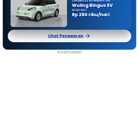
Compact EV for Modern Life
Wuling Binguo EV
Mulai dari
Rp 260 ribu/hari
Lihat Penawaran