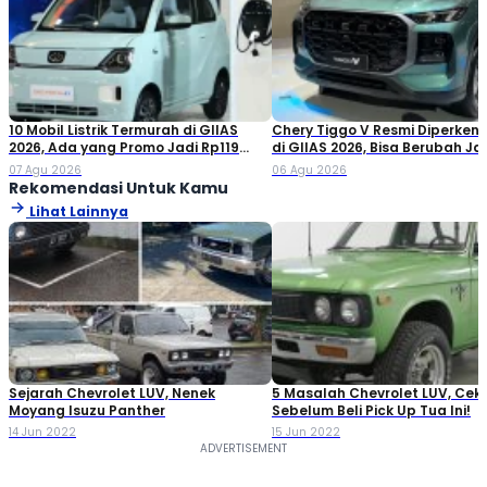
10 Mobil Listrik Termurah di GIIAS
Chery Tiggo V Resmi Diperken
2026, Ada yang Promo Jadi Rp119
di GIIAS 2026, Bisa Berubah Ja
Jutaan!
Double Cabin
07 Agu 2026
06 Agu 2026
Rekomendasi Untuk Kamu
Lihat Lainnya
Sejarah Chevrolet LUV, Nenek
5 Masalah Chevrolet LUV, Cek
Moyang Isuzu Panther
Sebelum Beli Pick Up Tua Ini!
14 Jun 2022
15 Jun 2022