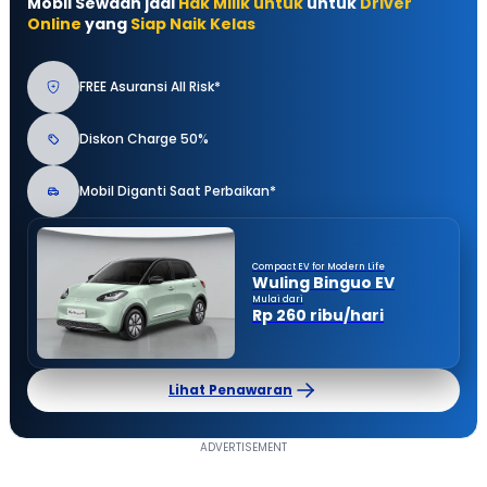
Mobil Sewaan jadi
Hak Milik untuk
untuk
Driver
Online
yang
Siap Naik Kelas
FREE Asuransi All Risk*
Diskon Charge 50%
Mobil Diganti Saat Perbaikan*
Compact EV for Modern Life
Wuling Binguo EV
Mulai dari
Rp 260 ribu/hari
Lihat Penawaran