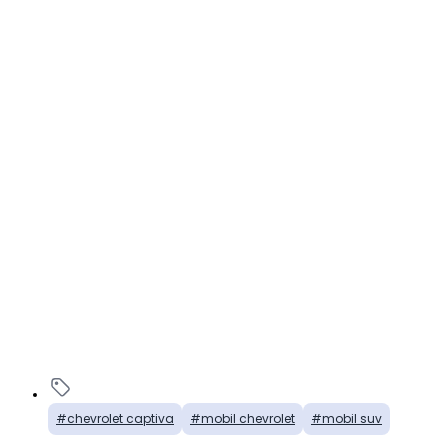
chevrolet captiva
mobil chevrolet
mobil suv