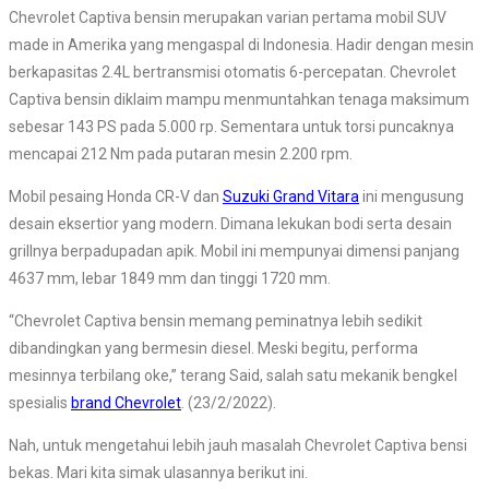
Chevrolet Captiva bensin merupakan varian pertama mobil SUV
made in Amerika yang mengaspal di Indonesia. Hadir dengan mesin
berkapasitas 2.4L bertransmisi otomatis 6-percepatan. Chevrolet
Captiva bensin diklaim mampu menmuntahkan tenaga maksimum
sebesar 143 PS pada 5.000 rp. Sementara untuk torsi puncaknya
mencapai 212 Nm pada putaran mesin 2.200 rpm.
Mobil pesaing Honda CR-V dan
Suzuki Grand Vitara
ini mengusung
desain eksertior yang modern. Dimana lekukan bodi serta desain
grillnya berpadupadan apik. Mobil ini mempunyai dimensi panjang
4637 mm, lebar 1849 mm dan tinggi 1720 mm.
“Chevrolet Captiva bensin memang peminatnya lebih sedikit
dibandingkan yang bermesin diesel. Meski begitu, performa
mesinnya terbilang oke,” terang Said, salah satu mekanik bengkel
spesialis
brand Chevrolet
. (23/2/2022).
Nah, untuk mengetahui lebih jauh masalah Chevrolet Captiva bensi
bekas. Mari kita simak ulasannya berikut ini.