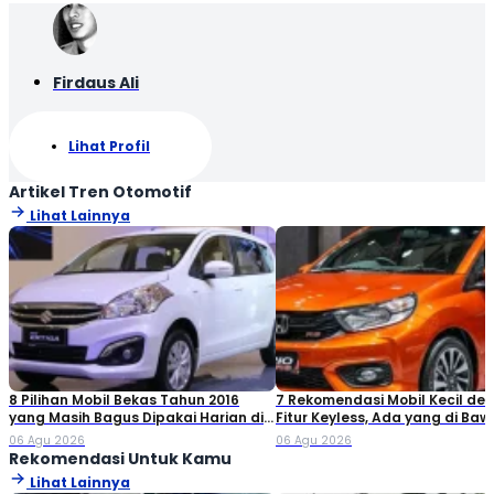
Firdaus Ali
Lihat Profil
Artikel Tren Otomotif
Lihat Lainnya
8 Pilihan Mobil Bekas Tahun 2016
7 Rekomendasi Mobil Kecil de
yang Masih Bagus Dipakai Harian di
Fitur Keyless, Ada yang di Ba
2026
Rp80 Juta!
06 Agu 2026
06 Agu 2026
Rekomendasi Untuk Kamu
Lihat Lainnya