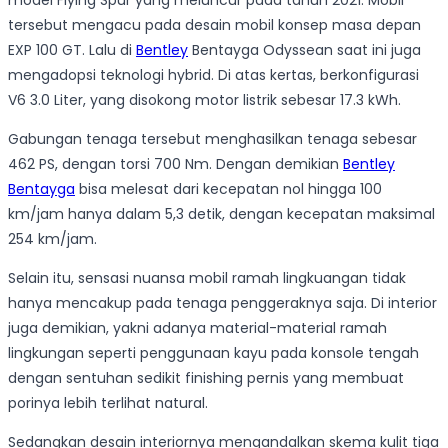
model Flying Spur yang meluncur pada tahun 2021. Mobil
tersebut mengacu pada desain mobil konsep masa depan
EXP 100 GT. Lalu di
Bentley
Bentayga Odyssean saat ini juga
mengadopsi teknologi hybrid. Di atas kertas, berkonfigurasi
V6 3.0 Liter, yang disokong motor listrik sebesar 17.3 kWh.
Gabungan tenaga tersebut menghasilkan tenaga sebesar
462 PS, dengan torsi 700 Nm. Dengan demikian
Bentley
Bentayga
bisa melesat dari kecepatan nol hingga 100
km/jam hanya dalam 5,3 detik, dengan kecepatan maksimal
254 km/jam.
Selain itu, sensasi nuansa mobil ramah lingkuangan tidak
hanya mencakup pada tenaga penggeraknya saja. Di interior
juga demikian, yakni adanya material-material ramah
lingkungan seperti penggunaan kayu pada konsole tengah
dengan sentuhan sedikit finishing pernis yang membuat
porinya lebih terlihat natural.
Sedangkan desain interiornya mengandalkan skema kulit tiga