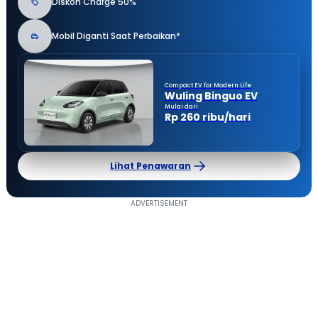
Diskon Charge 50%
Mobil Diganti Saat Perbaikan*
Compact EV for Modern Life
Wuling Binguo EV
Mulai dari
Rp 260 ribu/hari
Lihat Penawaran