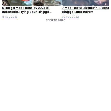
5 Harga Mobil Bentley 2023 di
7 Mobil Ratu Elizabeth II, Bentl
Indonesia, Flying Spur Hingga
Hingga Land Rover!
Bentayga!
15 Sep 2023
09 Sep 2022