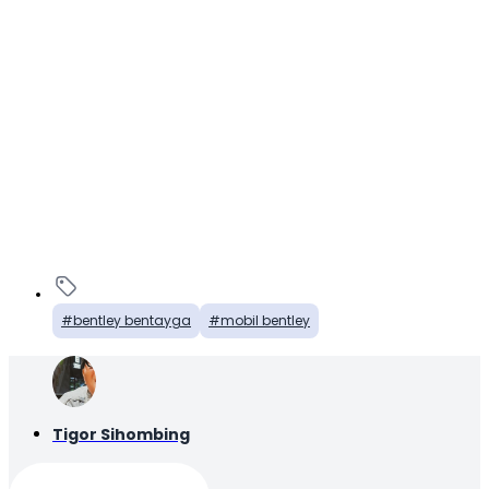
bentley bentayga
mobil bentley
Tigor Sihombing