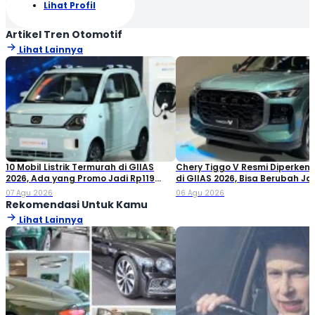
Lihat Profil
Artikel Tren Otomotif
Lihat Lainnya
10 Mobil Listrik Termurah di GIIAS
Chery Tiggo V Resmi Diperken
2026, Ada yang Promo Jadi Rp119
di GIIAS 2026, Bisa Berubah Ja
Jutaan!
Double Cabin
07 Agu 2026
06 Agu 2026
Rekomendasi Untuk Kamu
Lihat Lainnya