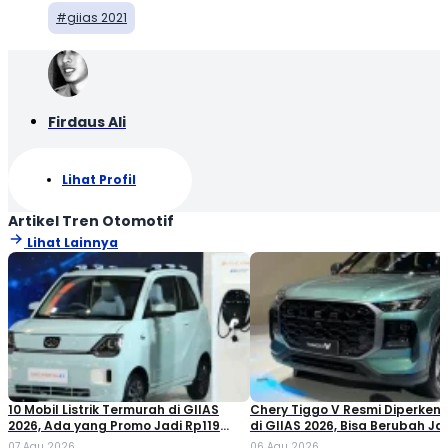
giias 2021
Firdaus Ali
Lihat Profil
Artikel Tren Otomotif
Lihat Lainnya
10 Mobil Listrik Termurah di GIIAS
Chery Tiggo V Resmi Diperken
2026, Ada yang Promo Jadi Rp119
di GIIAS 2026, Bisa Berubah Ja
Jutaan!
Double Cabin
07 Agu 2026
06 Agu 2026