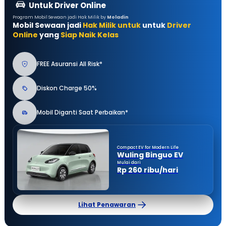
Untuk Driver Online
Program Mobil Sewaan jadi Hak Milik by
Moladin
Mobil Sewaan jadi
Hak Milik untuk
untuk
Driver
Online
yang
Siap Naik Kelas
FREE Asuransi All Risk*
Diskon Charge 50%
Mobil Diganti Saat Perbaikan*
Compact EV for Modern Life
Wuling Binguo EV
Mulai dari
Rp 260 ribu/hari
Lihat Penawaran