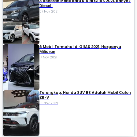
3 Bocoran Mobil Baru KIA di GIIAS 2021, Banyak
Diesel!
07 Nov 2021
6 Mobil Termahal di GIIAS 2021, Harganya
Miliaran
17 Nov 2021
Terungkap, Honda SUV RS Adalah Mobil Calon
ZR-V
18 Nov 2021