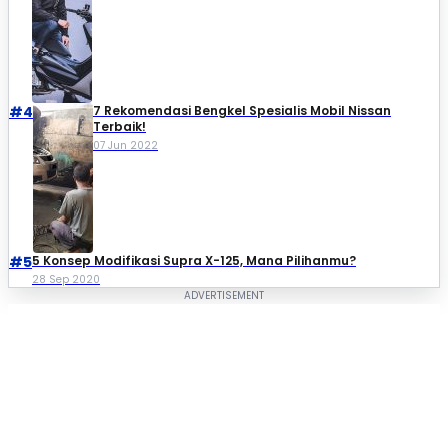
#4
7 Rekomendasi Bengkel Spesialis Mobil Nissan
Terbaik!
07 Jun 2022
#5
5 Konsep Modifikasi Supra X-125, Mana Pilihanmu?
28 Sep 2020