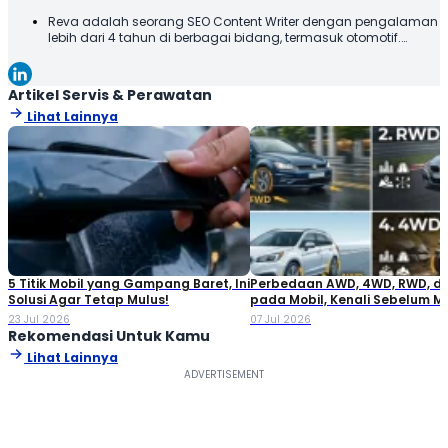
Reva adalah seorang SEO Content Writer dengan pengalaman
lebih dari 4 tahun di berbagai bidang, termasuk otomotif.
Terbiasa membuat konten yang tidak hanya dioptimalkan
sesuai SEO Guideline untuk mesin pencari, tetapi juga
informatif, menarik, dan mudah dipahami oleh pembaca.
Artikel Servis & Perawatan
Lihat Lainnya
5 Titik Mobil yang Gampang Baret, Ini
Perbedaan AWD, 4WD, RWD, d
Solusi Agar Tetap Mulus!
pada Mobil, Kenali Sebelum M
23 Jul 2026
07 Jul 2026
Rekomendasi Untuk Kamu
Lihat Lainnya