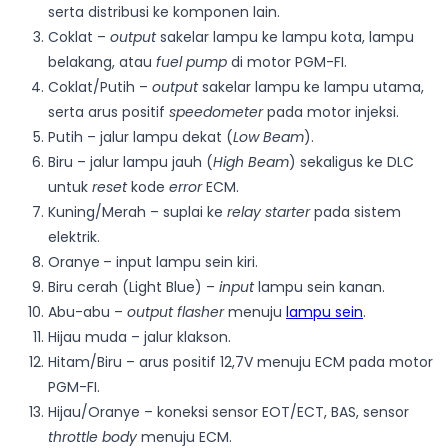
serta distribusi ke komponen lain.
Coklat –
output
sakelar lampu ke lampu kota, lampu
belakang, atau
fuel pump
di motor PGM-FI.
Coklat/Putih –
output
sakelar lampu ke lampu utama,
serta arus positif
speedometer
pada motor injeksi.
Putih – jalur lampu dekat (
Low Beam
).
Biru – jalur lampu jauh (
High Beam
) sekaligus ke DLC
untuk
reset
kode
error
ECM.
Kuning/Merah – suplai ke
relay starter
pada sistem
elektrik.
Oranye
– input lampu sein kiri.
Biru cerah (Light Blue) –
input
lampu sein kanan.
Abu-abu –
output flasher
menuju
lampu sein
.
Hijau muda – jalur klakson.
Hitam/Biru – arus positif 12,7V menuju ECM pada motor
PGM-FI.
Hijau/Oranye – koneksi sensor EOT/ECT, BAS, sensor
throttle body
menuju ECM.