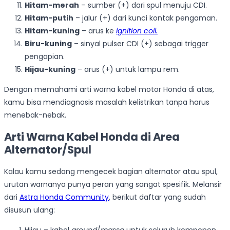
Hitam-merah
– sumber (+) dari spul menuju CDI.
Hitam-putih
– jalur (+) dari kunci kontak pengaman.
Hitam-kuning
– arus ke
ignition coil.
Biru-kuning
– sinyal pulser CDI (+) sebagai trigger
pengapian.
Hijau-kuning
– arus (+) untuk lampu rem.
Dengan memahami arti warna kabel motor Honda di atas,
kamu bisa mendiagnosis masalah kelistrikan tanpa harus
menebak-nebak.
Arti Warna Kabel Honda di Area
Alternator/Spul
Kalau kamu sedang mengecek bagian alternator atau spul,
urutan warnanya punya peran yang sangat spesifik. Melansir
dari
Astra Honda Community
, berikut daftar yang sudah
disusun ulang:
Hijau – kabel
ground
/
massa
untuk seluruh komponen