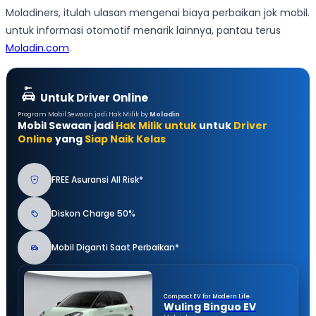
Moladiners, itulah ulasan mengenai biaya perbaikan jok mobil.
untuk informasi otomotif menarik lainnya, pantau terus
Moladin.com
.
Untuk Driver Online
Program Mobil Sewaan jadi Hak Milik by
Moladin
Mobil Sewaan jadi
Hak Milik untuk
untuk
Driver
Online
yang
Siap Naik Kelas
FREE Asuransi All Risk*
Diskon Charge 50%
Mobil Diganti Saat Perbaikan*
Compact EV for Modern Life
Wuling Binguo EV