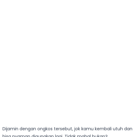
Dijamin dengan ongkos tersebut, jok kamu kembali utuh dan
bisa nyaman digunakan lagi. Tidak mahal bukan?