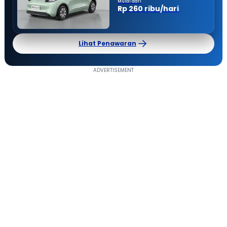
Mulai dari
Rp 260 ribu/hari
Lihat Penawaran