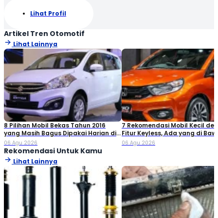
Lihat Profil
Artikel Tren Otomotif
Lihat Lainnya
8 Pilihan Mobil Bekas Tahun 2016
7 Rekomendasi Mobil Kecil de
yang Masih Bagus Dipakai Harian di
Fitur Keyless, Ada yang di Ba
2026
Rp80 Juta!
06 Agu 2026
06 Agu 2026
Rekomendasi Untuk Kamu
Lihat Lainnya