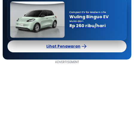
Compact EV for Modern Life
Wuling Binguo EV
Mulai dari
Rp 260 ribu/hari
Lihat Penawaran