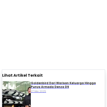
Lihat Artikel Terkait
Goldenbird Dari Warisan Keluarga Hingga
Punya Armada Denza D9
27 Mei 2025