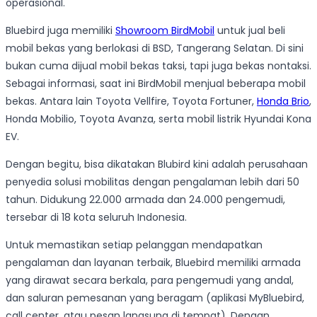
operasional.
Bluebird juga memiliki
Showroom BirdMobil
untuk jual beli
mobil bekas yang berlokasi di BSD, Tangerang Selatan. Di sini
bukan cuma dijual mobil bekas taksi, tapi juga bekas nontaksi.
Sebagai informasi, saat ini BirdMobil menjual beberapa mobil
bekas. Antara lain Toyota Vellfire, Toyota Fortuner,
Honda Brio
,
Honda Mobilio, Toyota Avanza, serta mobil listrik Hyundai Kona
EV.
Dengan begitu, bisa dikatakan Blubird kini adalah perusahaan
penyedia solusi mobilitas dengan pengalaman lebih dari 50
tahun. Didukung 22.000 armada dan 24.000 pengemudi,
tersebar di 18 kota seluruh Indonesia.
Untuk memastikan setiap pelanggan mendapatkan
pengalaman dan layanan terbaik, Bluebird memiliki armada
yang dirawat secara berkala, para pengemudi yang andal,
dan saluran pemesanan yang beragam (aplikasi MyBluebird,
call center, atau pesan langsung di tempat). Dengan