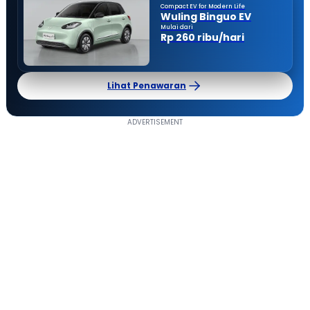
Compact EV for Modern Life
Wuling Binguo EV
Mulai dari
Rp 260 ribu/hari
Lihat Penawaran