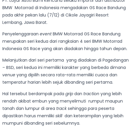
PT. Layur Astiti Bumi Kencana selaku importir dan distributor
BMW Motorrad di Indonesia mengadakan GS Race Bandung
pada akhir pekan lalu (7/12) di Cikole Jayagiri Resort
Lembang, Jawa Barat.
Penyelenggaraan
event
BMW Motorrad GS Race Bandung
merupakan seri kedua dari rangkaian 4 seri BMW Motorrad
Indonesia GS Race yang akan diadakan hingga tahun depan.
Melanjutkan dari seri pertama yang diadakan di Pagedangan
– BSD, seri kedua ini memiliki karakter yang berbeda dimana
venue
yang dipilih secara rata-rata memiliki cuaca dan
temperatur harian lebih sejuk dibanding seri pertama.
Hal tersebut berdampak pada
grip
dan
traction
yang lebih
rendah akibat embun yang menyelimuti rumput maupun
tanah dan lumpur di area
track
sehingga para peserta
dipastikan harus memiliki
skill
dan keterampilan yang lebih
mumpuni dibanding seri sebelumnya.