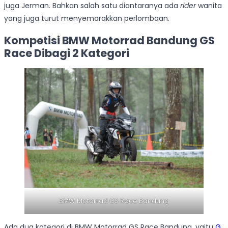
juga Jerman. Bahkan salah satu diantaranya ada
rider
wanita
yang juga turut menyemarakkan perlombaan.
Kompetisi BMW Motorrad Bandung GS
Race Dibagi 2 Kategori
BMW Motorrad GS Race Bandung
Ada dua kategori di BMW Motorrad GS Race Bandung, yaitu
G