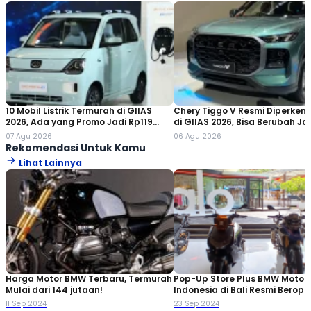
10 Mobil Listrik Termurah di GIIAS
Chery Tiggo V Resmi Diperken
2026, Ada yang Promo Jadi Rp119
di GIIAS 2026, Bisa Berubah Ja
Jutaan!
Double Cabin
07 Agu 2026
06 Agu 2026
Rekomendasi Untuk Kamu
Lihat Lainnya
Harga Motor BMW Terbaru, Termurah
Pop-Up Store Plus BMW Motor
Mulai dari 144 jutaan!
Indonesia di Bali Resmi Berope
Dengan Fasilitas 3S!
11 Sep 2024
23 Sep 2024