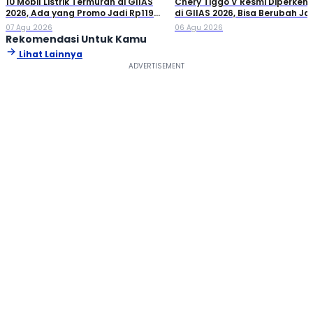
10 Mobil Listrik Termurah di GIIAS
Chery Tiggo V Resmi Diperken
2026, Ada yang Promo Jadi Rp119
di GIIAS 2026, Bisa Berubah Ja
Jutaan!
Double Cabin
07 Agu 2026
06 Agu 2026
Rekomendasi Untuk Kamu
Lihat Lainnya