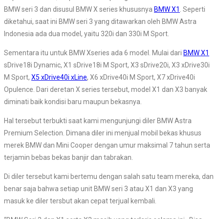
BMW seri 3 dan disusul BMW X series khususnya
BMW X1
. Seperti
diketahui, saat ini BMW seri 3 yang ditawarkan oleh BMW Astra
Indonesia ada dua model, yaitu 320i dan 330i M Sport.
Sementara itu untuk BMW Xseries ada 6 model. Mulai dari
BMW X1
sDrive18i Dynamic, X1 sDrive18i M Sport, X3 sDrive20i, X3 xDrive30i
M Sport,
X5 xDrive40i xLine
, X6 xDrive40i M Sport, X7 xDrive40i
Opulence. Dari deretan X series tersebut, model X1 dan X3 banyak
diminati baik kondisi baru maupun bekasnya.
Hal tersebut terbukti saat kami mengunjungi diler BMW Astra
Premium Selection. Dimana diler ini menjual mobil bekas khusus
merek BMW dan Mini Cooper dengan umur maksimal 7 tahun serta
terjamin bebas bekas banjir dan tabrakan.
Di diler tersebut kami bertemu dengan salah satu team mereka, dan
benar saja bahwa setiap unit BMW seri 3 atau X1 dan X3 yang
masuk ke diler tersbut akan cepat terjual kembali.