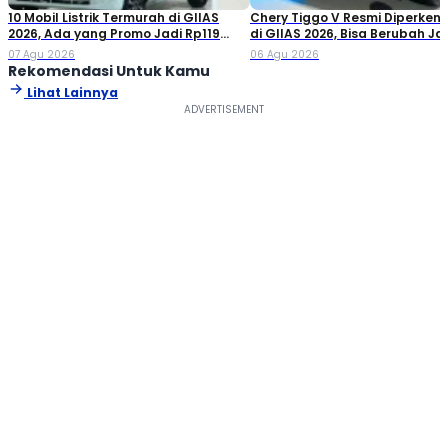
10 Mobil Listrik Termurah di GIIAS
Chery Tiggo V Resmi Diperken
2026, Ada yang Promo Jadi Rp119
di GIIAS 2026, Bisa Berubah Ja
Jutaan!
Double Cabin
07 Agu 2026
06 Agu 2026
Rekomendasi Untuk Kamu
Lihat Lainnya