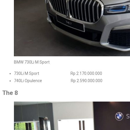
BMW 730Li M Sport
730Li M Sport Rp 2.170.000.000
740Li Opulence Rp 2.590.000.000
The 8