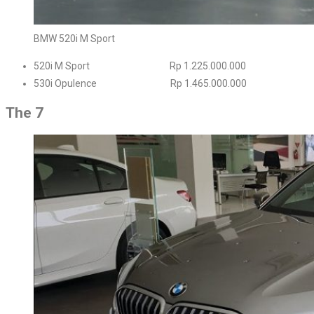
BMW 520i M Sport
520i M Sport Rp 1.225.000.000
530i Opulence Rp 1.465.000.000
The 7