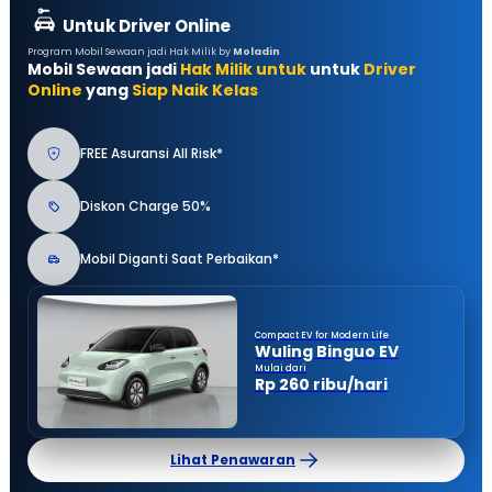
Untuk Driver Online
Program Mobil Sewaan jadi Hak Milik by
Moladin
Mobil Sewaan jadi
Hak Milik untuk
untuk
Driver
Online
yang
Siap Naik Kelas
FREE Asuransi All Risk*
Diskon Charge 50%
Mobil Diganti Saat Perbaikan*
Compact EV for Modern Life
Wuling Binguo EV
Mulai dari
Rp 260 ribu/hari
Lihat Penawaran