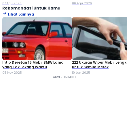
Jutaan!
Double Cabin
07 Agu 2026
06 Agu 2026
Rekomendasi Untuk Kamu
Lihat Lainnya
Intip Deretan 15 Mobil BMW Lama
222 Ukuran Wiper Mobil Lengk
yang Tak Lekang Waktu
untuk Semua Merek
05 Nov 2025
10 Jun 2025