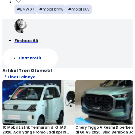
BMW X7
mobil bmw
mobil suv
Firdaus Ali
Lihat Profil
Artikel Tren Otomotif
Lihat Lainnya
10 Mobil Listrik Termurah di GIIAS
Chery Tiggo V Resmi Diperken
2026, Ada yang Promo Jadi Rp119
di GIIAS 2026, Bisa Berubah Ja