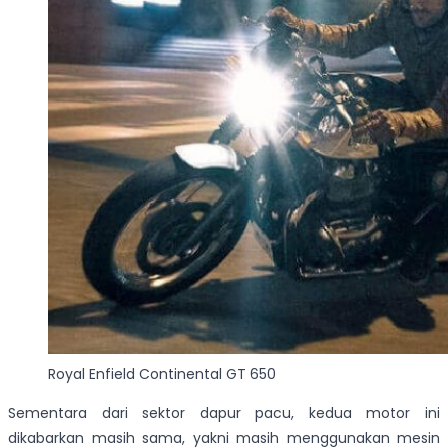
Royal Enfield Continental GT 650
Sementara dari sektor dapur pacu, kedua motor ini
dikabarkan masih sama, yakni masih menggunakan mesin