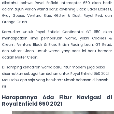
diketahui bahwa Royal Enfield Interceptor 650 akan hadir
dalam tujuh varian warna baru: Ravishing Black, Baker Express,
Gray Goose, Ventura Blue, Glitter & Dust, Royal Red, dan
Orange Crush.
Kemudian untuk Royal Enfield Continental GT 650 akan
mendapatkan lima pembaruan warna, yakni Cookies &
Cream, Ventura Black & Blue, British Racing Lean, GT Read,
dan Mister Clean. Untuk warna yang saat ini baru beredar
adalah Mister Clean.
Di samping kehadiran warna baru, fitur modern juga bakal
disematkan sebagai tambahan untuk Royal Enfield 650 2021.
Mau tahu apa saja yang berubah? Simak bahasan di bawah
ini:
Harapannya Ada Fitur Navigasi di
Royal Enfield 650 2021