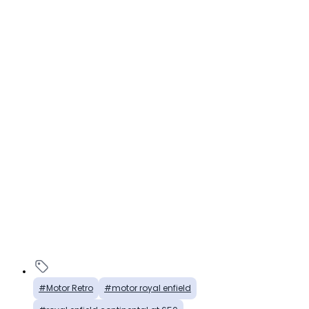
Motor Retro
motor royal enfield