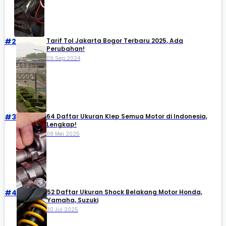
#2
Tarif Tol Jakarta Bogor Terbaru 2025, Ada
Perubahan!
09 Sep 2024
#3
64 Daftar Ukuran Klep Semua Motor di Indonesia,
Lengkap!
08 Mei 2025
#4
52 Daftar Ukuran Shock Belakang Motor Honda,
Yamaha, Suzuki​
30 Jul 2025