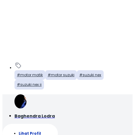
motor matik
motor suzuki
suzuki nex
suzuki nex ii
Baghendra Lodra
Lihat Profil