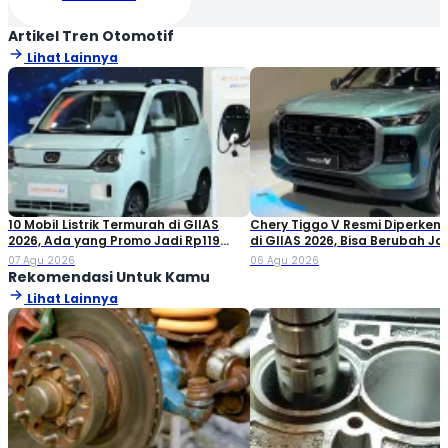
Artikel Tren Otomotif
Lihat Lainnya
10 Mobil Listrik Termurah di GIIAS
Chery Tiggo V Resmi Diperken
2026, Ada yang Promo Jadi Rp119
di GIIAS 2026, Bisa Berubah Ja
Jutaan!
Double Cabin
07 Agu 2026
06 Agu 2026
Rekomendasi Untuk Kamu
Lihat Lainnya