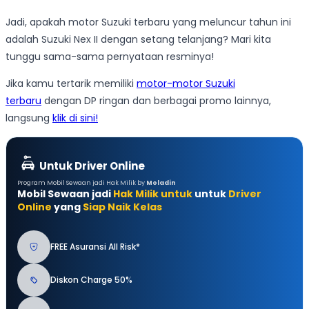
Jadi, apakah motor Suzuki terbaru yang meluncur tahun ini
adalah Suzuki Nex II dengan setang telanjang? Mari kita
tunggu sama-sama pernyataan resminya!
Jika kamu tertarik memiliki
motor-motor Suzuki
terbaru
dengan DP ringan dan berbagai promo lainnya,
langsung
klik di sini!
Untuk Driver Online
Program Mobil Sewaan jadi Hak Milik by
Moladin
Mobil Sewaan jadi
Hak Milik untuk
untuk
Driver
Online
yang
Siap Naik Kelas
FREE Asuransi All Risk*
Diskon Charge 50%