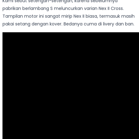
Kami sebut setengah-setengah, karena sebelumnya
pabrikan berlambang S meluncurkan varian Nex II Cross.
Tampilan motor ini sangat mirip Nex II biasa, termasuk masih
pakai setang dengan kover. Bedanya cuma di livery dan ban.