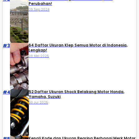
Perubahan!
09 Sep 2024
#3
64 Daftar Ukuran Klep Semua Motor di Indonesia,
Lengkap!
08 Mei 2025
#4
52 Daftar Ukuran Shock Belakang Motor Honda,
Yamaha, Suzuki​
30 Jul 2025
#5
Kenali Kode dan Ukuran Bearing Berbagai Merk Motor