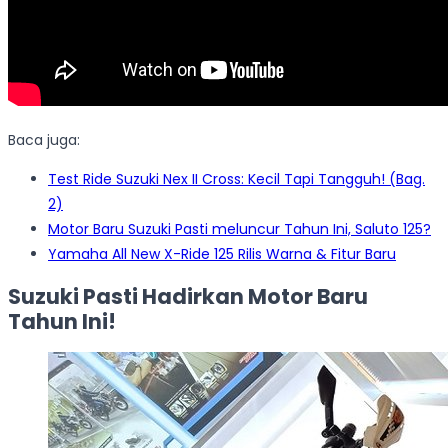
Baca juga:
Test Ride Suzuki Nex II Cross: Kecil Tapi Tangguh! (Bag.
2)
Motor Baru Suzuki Pasti meluncur Tahun Ini, Saluto 125?
Yamaha All New X-Ride 125 Rilis Warna & Fitur Baru
Suzuki Pasti Hadirkan Motor Baru
Tahun Ini!