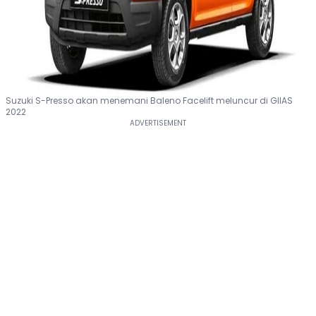
Suzuki S-Presso akan menemani Baleno Facelift meluncur di GIIAS
2022