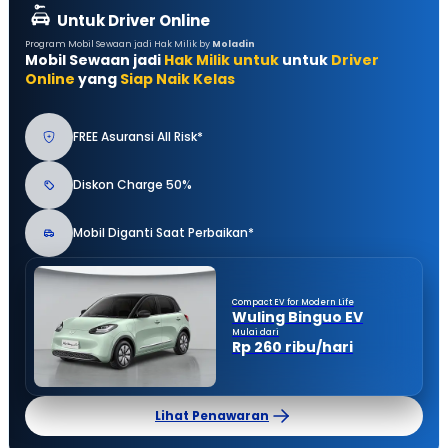
Untuk Driver Online
Program Mobil Sewaan jadi Hak Milik by
Moladin
Mobil Sewaan jadi
Hak Milik untuk
untuk
Driver
Online
yang
Siap Naik Kelas
FREE Asuransi All Risk*
Diskon Charge 50%
Mobil Diganti Saat Perbaikan*
Compact EV for Modern Life
Wuling Binguo EV
Mulai dari
Rp 260 ribu/hari
Lihat Penawaran