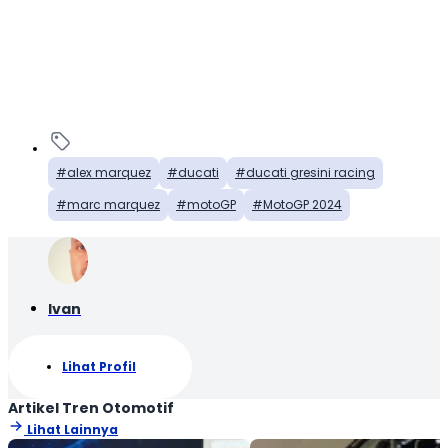
alex marquez
ducati
ducati gresini racing
marc marquez
motoGP
MotoGP 2024
Ivan
Lihat Profil
Artikel Tren Otomotif
Lihat Lainnya