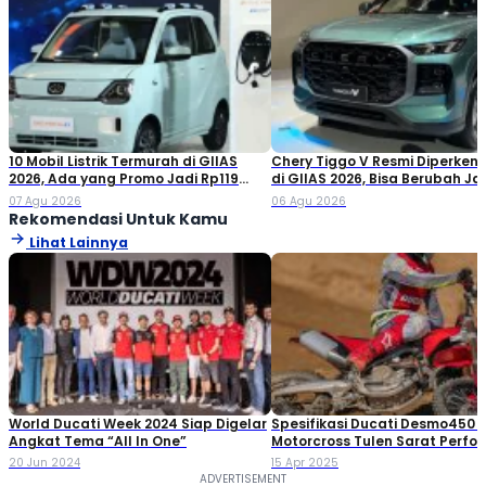
10 Mobil Listrik Termurah di GIIAS
Chery Tiggo V Resmi Diperken
2026, Ada yang Promo Jadi Rp119
di GIIAS 2026, Bisa Berubah Ja
Jutaan!
Double Cabin
07 Agu 2026
06 Agu 2026
Rekomendasi Untuk Kamu
Lihat Lainnya
World Ducati Week 2024 Siap Digelar
Spesifikasi Ducati Desmo450 
Angkat Tema “All In One”
Motorcross Tulen Sarat Perfo
20 Jun 2024
15 Apr 2025