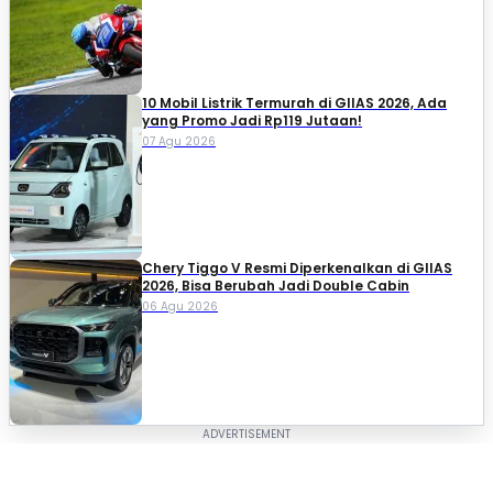
10 Mobil Listrik Termurah di GIIAS 2026, Ada
yang Promo Jadi Rp119 Jutaan!
07 Agu 2026
Chery Tiggo V Resmi Diperkenalkan di GIIAS
2026, Bisa Berubah Jadi Double Cabin
06 Agu 2026