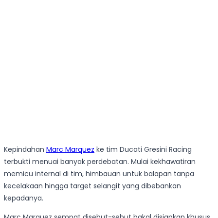
Kepindahan
Marc Marquez
ke tim Ducati Gresini Racing
terbukti menuai banyak perdebatan. Mulai kekhawatiran
memicu internal di tim, himbauan untuk balapan tanpa
kecelakaan hingga target selangit yang dibebankan
kepadanya.
Marc Marquez sempat disebut-sebut bakal disiapkan khusus