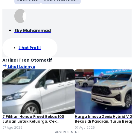
Eky Muhammad
Lihat Profil
Artikel Tren Otomotif
Lihat Lainnya
7 Pilihan Honda Freed Bekas 100
Harga Innova Zenix Hybrid V 2
Jutaan untuk Keluarga, Cek
Bekas di Pasaran, Turun Bera
Daftarnya!
07 Agu 2026
07 Agu 2026