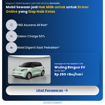
Program Mobil Sewaan jadi Hak Milik by
Moladin
Mobil Sewaan jadi
Hak Milik untuk
untuk
Driver
Online
yang
Siap Naik Kelas
FREE Asuransi All Risk*
Diskon Charge 50%
Mobil Diganti Saat Perbaikan*
Compact EV for Modern Life
Wuling Binguo EV
Mulai dari
Rp 260 ribu/hari
Lihat Penawaran