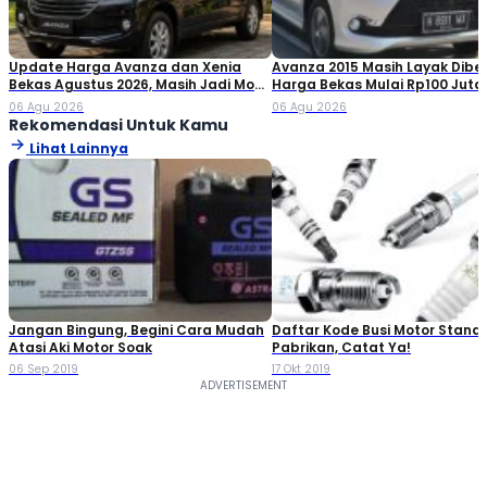
Update Harga Avanza dan Xenia
Avanza 2015 Masih Layak Dibel
Bekas Agustus 2026, Masih Jadi Mobil
Harga Bekas Mulai Rp100 Jut
Keluarga Favorit!
Tips Memilihnya
06 Agu 2026
06 Agu 2026
Rekomendasi Untuk Kamu
Lihat Lainnya
Jangan Bingung, Begini Cara Mudah
Daftar Kode Busi Motor Standa
Atasi Aki Motor Soak
Pabrikan, Catat Ya!
06 Sep 2019
17 Okt 2019