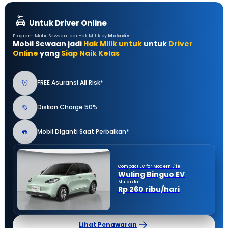
Untuk Driver Online
Program Mobil Sewaan jadi Hak Milik by
Moladin
Mobil Sewaan jadi
Hak Milik untuk
untuk
Driver
Online
yang
Siap Naik Kelas
FREE Asuransi All Risk*
Diskon Charge 50%
Mobil Diganti Saat Perbaikan*
Compact EV for Modern Life
Wuling Binguo EV
Mulai dari
Rp 260 ribu/hari
Lihat Penawaran