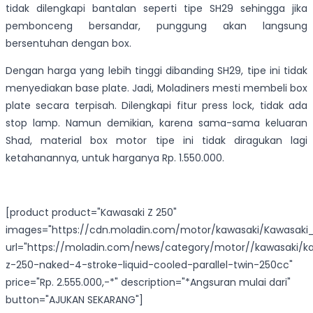
tidak dilengkapi bantalan seperti tipe SH29 sehingga jika
pembonceng bersandar, punggung akan langsung
bersentuhan dengan box.
Dengan harga yang lebih tinggi dibanding SH29, tipe ini tidak
menyediakan base plate. Jadi, Moladiners mesti membeli box
plate secara terpisah. Dilengkapi fitur press lock, tidak ada
stop lamp. Namun demikian, karena sama-sama keluaran
Shad, material box motor tipe ini tidak diragukan lagi
ketahanannya, untuk harganya Rp. 1.550.000.
[product product="Kawasaki Z 250"
images="https://cdn.moladin.com/motor/kawasaki/Kawasaki_
url="https://moladin.com/news/category/motor//kawasaki/k
z-250-naked-4-stroke-liquid-cooled-parallel-twin-250cc"
price="Rp. 2.555.000,-*" description="*Angsuran mulai dari"
button="AJUKAN SEKARANG"]