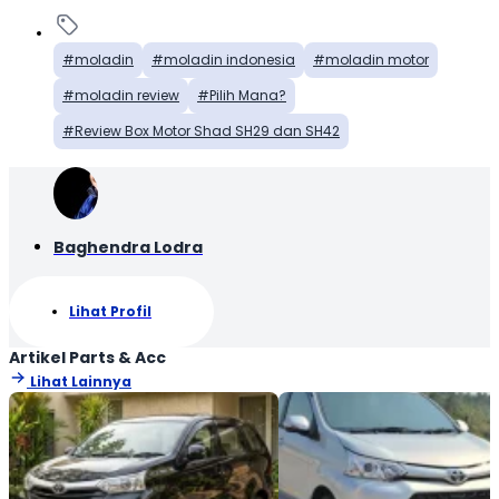
moladin
moladin indonesia
moladin motor
moladin review
Pilih Mana?
Review Box Motor Shad SH29 dan SH42
Baghendra Lodra
Lihat Profil
Artikel Parts & Acc
Lihat Lainnya