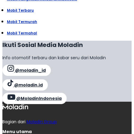
Mobil Terbaru
Mobil Termurah
Mobil Termahal
Ikuti Sosial Media Moladin
Info otomotif terbaru dan kabar seru dari Moladin
@moladin_id
@moladin.id
@MoladinIndonesia
Bagian dari
Moladin Group
Menu utama