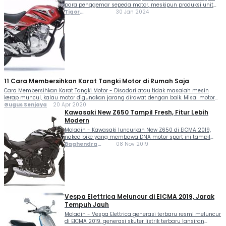
para penggemar sepeda motor, meskipun produksi unit
baru telah dihentikan di Indonesia sejak tahun 2014-2015.
Tigor
30 Jan 2024
Ternyata, alasan di balik popularitas yang bertahan ini
Sihombing
sangat menarik. Beberapa alasana tersebutlah yang
lantas memperkuat pamor dari...
11 Cara Membersihkan Karat Tangki Motor di Rumah Saja
Cara Membersihkan Karat Tangki Motor - Disadari atau tidak masalah mesin
kerap muncul, kalau motor digunakan jarang dirawat dengan baik. Misal motor
yang mendadak mogok di tengah jalan. Kemungkinan besar terjadi karena dua
Gugus Senjaya
20 Apr 2020
persoalan: Pertama, ada masalah dengan oli yang...
Kawasaki New Z650 Tampil Fresh, Fitur Lebih
Modern
Moladin - Kawasaki luncurkan New Z650 di EICMA 2019,
naked bike yang membawa DNA motor sport ini tampil
lebih agresif dan sporty dengan tetap mempertahankan
Baghendra
08 Nov 2019
ciri khas desain mereka, yakni filosofi Sugomi sebagai
Lodra
identitas desainnya. Kawasaki New Z650 mendapat
beberapa...
Vespa Elettrica Meluncur di EICMA 2019, Jarak
Tempuh Jauh
Moladin - Vespa Elettrica generasi terbaru resmi meluncur
di EICMA 2019, generasi skuter listrik terbaru lansiran