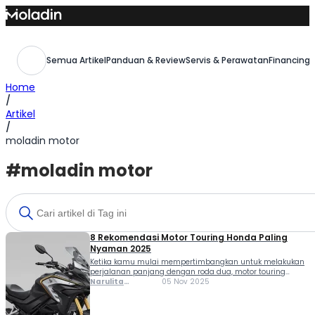
Skip
to
content
Semua Artikel
Panduan & Review
Servis & Perawatan
Financing,
Home
/
Artikel
/
moladin motor
#moladin motor
8 Rekomendasi Motor Touring Honda Paling
Nyaman 2025
Ketika kamu mulai mempertimbangkan untuk melakukan
perjalanan panjang dengan roda dua, motor touring
Honda menjadi salah satu pilihan yang patut
Narulita
05 Nov 2025
diperhitungkan. Dengan reputasi yang solid dan ragam
Azzahra
model yang adaptif untuk berbagai medan, merek ini
Misbakh
menawarkan opsi menarik untuk kamu yang ingin