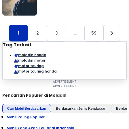
1
2
3
…
59
Tag Terkait
moladin honda
moladin motor
motor touring
motor touring honda
Pencarian Populer di Moladin
Cari Mobil Berdasarkan
Berdasarkan Jenis Kendaraan
Berdas
Mobil Paling Populer
Mobil Yang Akan Keluar di Indonesia