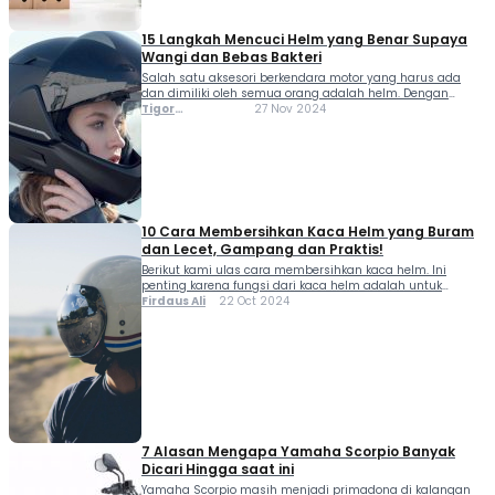
15 Langkah Mencuci Helm yang Benar Supaya
Wangi dan Bebas Bakteri
Salah satu aksesori berkendara motor yang harus ada
dan dimiliki oleh semua orang adalah helm. Dengan
menggunakan helm, kepala kamu akan terlindungi
Tigor
27 Nov 2024
selama berada di jalanan. Selain itu, menggunakan helm
Sihombing
juga akan membuat kamu tidak melanggar aturan lalu-
lintas. Karena menjadi aksesori utama, helm digunakan
setiap saat bahkan bisa berjam-jam. Dampaknya, bagian
dalam dari helm akan […]
10 Cara Membersihkan Kaca Helm yang Buram
dan Lecet, Gampang dan Praktis!
Berikut kami ulas cara membersihkan kaca helm. Ini
penting karena fungsi dari kaca helm adalah untuk
visibilitas saat berkendara. Salah satu masalah yang
Firdaus Ali
22 Oct 2024
sering dialami oleh pengendara motor yang
menggunakan helm adalah kotornya kata depan atau
visor. Kotornya kaca ini bisa terjadi karena sering
digunakan pada cuaca yang berdebu, hujan, sampai
disimpan di tempat yang […]
7 Alasan Mengapa Yamaha Scorpio Banyak
Dicari Hingga saat ini
Yamaha Scorpio masih menjadi primadona di kalangan