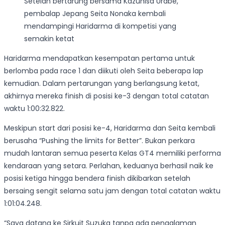
Setelah bertarung bersama Kazuhisa Urabe,
pembalap Jepang Seita Nonaka kembali
mendampingi Haridarma di kompetisi yang
semakin ketat
Haridarma mendapatkan kesempatan pertama untuk
berlomba pada race 1 dan diikuti oleh Seita beberapa lap
kemudian. Dalam pertarungan yang berlangsung ketat,
akhirnya mereka finish di posisi ke-3 dengan total catatan
waktu 1:00:32.822.
Meskipun start dari posisi ke-4, Haridarma dan Seita kembali
berusaha “Pushing the limits for Better”. Bukan perkara
mudah lantaran semua peserta Kelas GT4 memiliki performa
kendaraan yang setara. Perlahan, keduanya berhasil naik ke
posisi ketiga hingga bendera finish dikibarkan setelah
bersaing sengit selama satu jam dengan total catatan waktu
1:01:04.248.
“Saya datang ke Sirkuit Suzuka tanpa ada pengalaman