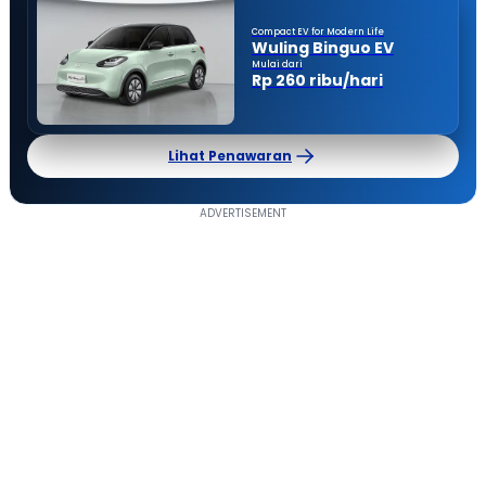
Compact EV for Modern Life
Wuling Binguo EV
Mulai dari
Rp 260 ribu/hari
Lihat Penawaran