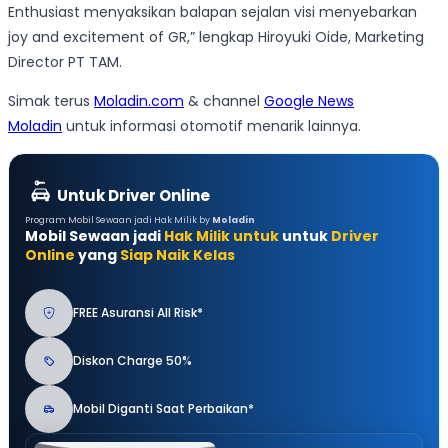
Enthusiast menyaksikan balapan sejalan visi menyebarkan
joy and excitement of GR,” lengkap Hiroyuki Oide, Marketing
Director PT TAM.
Simak terus
Moladin.com
& channel
Google News
Moladin
untuk informasi otomotif menarik lainnya.
Untuk Driver Online
Program Mobil Sewaan jadi Hak Milik by
Moladin
Mobil Sewaan jadi
Hak Milik untuk
untuk
Driver
Online
yang
Siap Naik Kelas
FREE Asuransi All Risk*
Diskon Charge 50%
Mobil Diganti Saat Perbaikan*