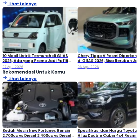
Lihat Lainnya
10 Mobil Listrik Termurah di GIIAS
Chery Tiggo V Resmi Diperken
2026, Ada yang Promo Jadi Rp119
di GIIAS 2026, Bisa Berubah Ja
Jutaan!
Double Cabin
07 Agu 2026
06 Agu 2026
Rekomendasi Untuk Kamu
Lihat Lainnya
Bedah Mesin New Fortuner, Bensin
Spesifikasi dan Harga Toyota
2.700cc vs Diesel 2.400cc vs Diesel
Hilux Double Cabin 4x4 Resmi D