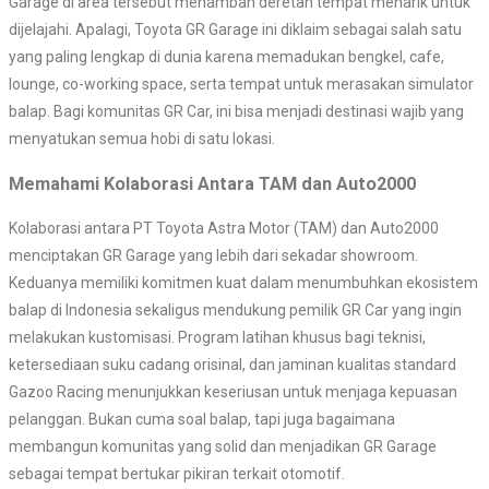
Garage di area tersebut menambah deretan tempat menarik untuk
dijelajahi. Apalagi, Toyota GR Garage ini diklaim sebagai salah satu
yang paling lengkap di dunia karena memadukan bengkel, cafe,
lounge, co-working space, serta tempat untuk merasakan simulator
balap. Bagi komunitas GR Car, ini bisa menjadi destinasi wajib yang
menyatukan semua hobi di satu lokasi.
Memahami Kolaborasi Antara TAM dan Auto2000
Kolaborasi antara PT Toyota Astra Motor (TAM) dan Auto2000
menciptakan GR Garage yang lebih dari sekadar showroom.
Keduanya memiliki komitmen kuat dalam menumbuhkan ekosistem
balap di Indonesia sekaligus mendukung pemilik GR Car yang ingin
melakukan kustomisasi. Program latihan khusus bagi teknisi,
ketersediaan suku cadang orisinal, dan jaminan kualitas standard
Gazoo Racing menunjukkan keseriusan untuk menjaga kepuasan
pelanggan. Bukan cuma soal balap, tapi juga bagaimana
membangun komunitas yang solid dan menjadikan GR Garage
sebagai tempat bertukar pikiran terkait otomotif.