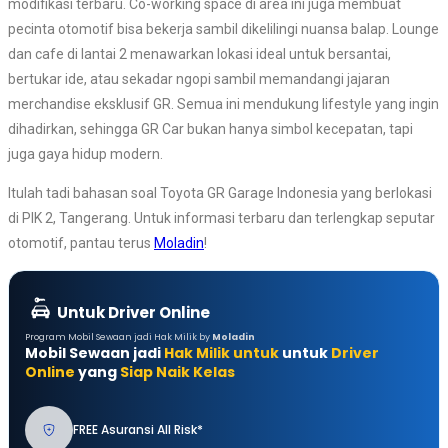
modifikasi terbaru. Co-working space di area ini juga membuat
pecinta otomotif bisa bekerja sambil dikelilingi nuansa balap. Lounge
dan cafe di lantai 2 menawarkan lokasi ideal untuk bersantai,
bertukar ide, atau sekadar ngopi sambil memandangi jajaran
merchandise eksklusif GR. Semua ini mendukung lifestyle yang ingin
dihadirkan, sehingga GR Car bukan hanya simbol kecepatan, tapi
juga gaya hidup modern.
Itulah tadi bahasan soal Toyota GR Garage Indonesia yang berlokasi
di PIK 2, Tangerang. Untuk informasi terbaru dan terlengkap seputar
otomotif, pantau terus
Moladin
!
Untuk Driver Online
Program Mobil Sewaan jadi Hak Milik by
Moladin
Mobil Sewaan jadi
Hak Milik untuk
untuk
Driver
Online
yang
Siap Naik Kelas
FREE Asuransi All Risk*