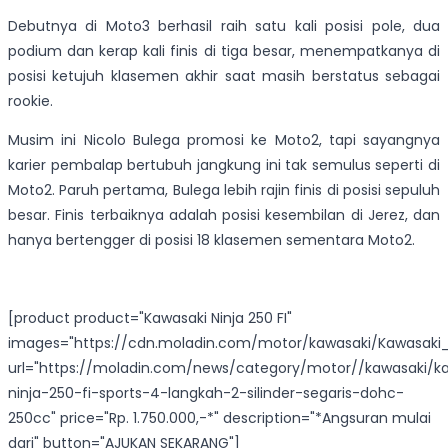
Debutnya di Moto3 berhasil raih satu kali posisi pole, dua
podium dan kerap kali finis di tiga besar, menempatkanya di
posisi ketujuh klasemen akhir saat masih berstatus sebagai
rookie.
Musim ini Nicolo Bulega promosi ke Moto2, tapi sayangnya
karier pembalap bertubuh jangkung ini tak semulus seperti di
Moto2. Paruh pertama, Bulega lebih rajin finis di posisi sepuluh
besar. Finis terbaiknya adalah posisi kesembilan di Jerez, dan
hanya bertengger di posisi 18 klasemen sementara Moto2.
[product product="Kawasaki Ninja 250 FI"
images="https://cdn.moladin.com/motor/kawasaki/Kawasaki_N
url="https://moladin.com/news/category/motor//kawasaki/k
ninja-250-fi-sports-4-langkah-2-silinder-segaris-dohc-
250cc" price="Rp. 1.750.000,-*" description="*Angsuran mulai
dari" button="AJUKAN SEKARANG"]