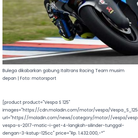
Bulega dikabarkan gabung Italtrans Racing Team musim
depan | Foto: motorsport
[product product="Vespa S 125"
images="https://cdn.moladin.com/motor/vespa/Vespa_S_125
url="https://moladin.com/news/category/motor//vespa/ves
vespa-s-2017-matic-i-get-4-langkah-silinder-tunggal-
dengan-3-katup-125cc" price="Rp. 1.432.000,-*"