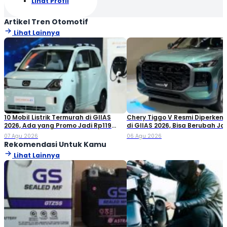
Lihat Profil
Artikel Tren Otomotif
Lihat Lainnya
10 Mobil Listrik Termurah di GIIAS
Chery Tiggo V Resmi Diperken
2026, Ada yang Promo Jadi Rp119
di GIIAS 2026, Bisa Berubah Ja
Jutaan!
Double Cabin
07 Agu 2026
06 Agu 2026
Rekomendasi Untuk Kamu
Lihat Lainnya