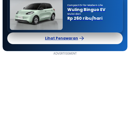
Compact EV for Modern Life
Wuling Binguo EV
Mulai dari
Rp 260 ribu/hari
Lihat Penawaran