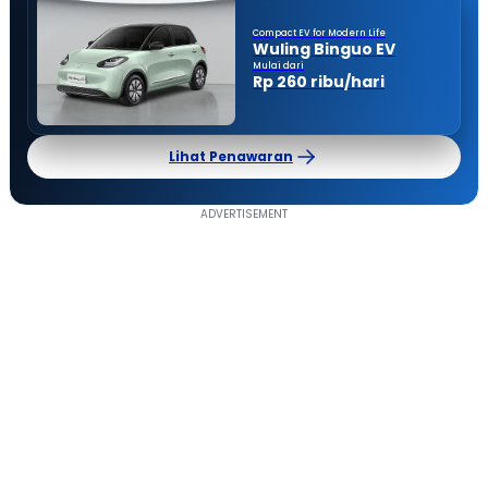
Compact EV for Modern Life
Wuling Binguo EV
Mulai dari
Rp 260 ribu/hari
Lihat Penawaran