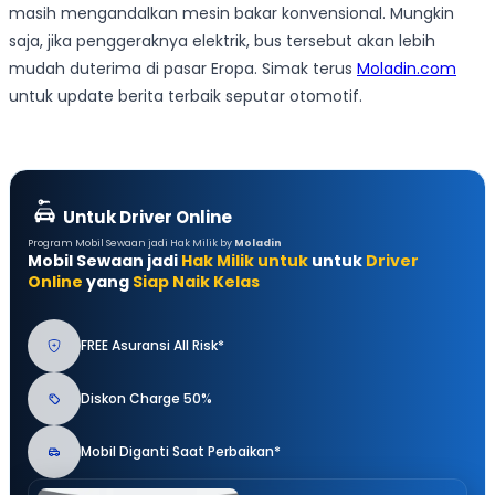
masih mengandalkan mesin bakar konvensional. Mungkin
saja, jika penggeraknya elektrik, bus tersebut akan lebih
mudah duterima di pasar Eropa. Simak terus
Moladin.com
untuk update berita terbaik seputar otomotif.
Untuk Driver Online
Program Mobil Sewaan jadi Hak Milik by
Moladin
Mobil Sewaan jadi
Hak Milik untuk
untuk
Driver
Online
yang
Siap Naik Kelas
FREE Asuransi All Risk*
Diskon Charge 50%
Mobil Diganti Saat Perbaikan*