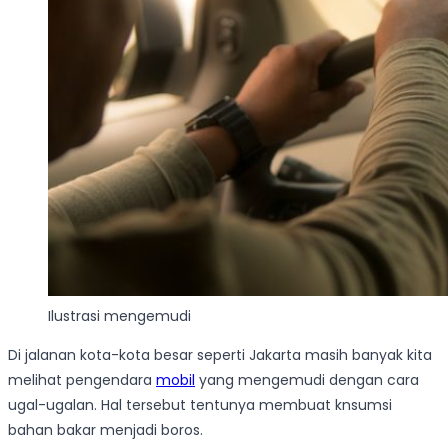
Ilustrasi mengemudi
Di jalanan kota-kota besar seperti Jakarta masih banyak kita
melihat pengendara
mobil
yang mengemudi dengan cara
ugal-ugalan. Hal tersebut tentunya membuat knsumsi
bahan bakar menjadi boros.