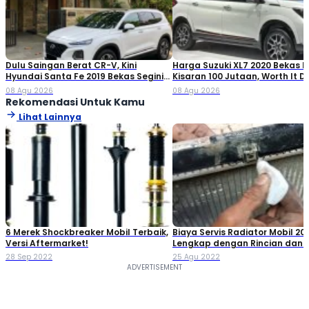
Dulu Saingan Berat CR-V, Kini
Harga Suzuki XL7 2020 Bekas Ki
Hyundai Santa Fe 2019 Bekas Segini
Kisaran 100 Jutaan, Worth It Di
Harganya
08 Agu 2026
08 Agu 2026
Rekomendasi Untuk Kamu
Lihat Lainnya
6 Merek Shockbreaker Mobil Terbaik,
Biaya Servis Radiator Mobil 20
Versi Aftermarket!
Lengkap dengan Rincian dan T
Perawatannya
28 Sep 2022
25 Agu 2022