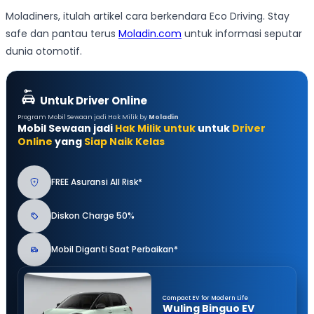
Moladiners, itulah artikel cara berkendara Eco Driving. Stay
safe dan pantau terus
Moladin.com
untuk informasi seputar
dunia otomotif.
Untuk Driver Online
Program Mobil Sewaan jadi Hak Milik by
Moladin
Mobil Sewaan jadi
Hak Milik untuk
untuk
Driver
Online
yang
Siap Naik Kelas
FREE Asuransi All Risk*
Diskon Charge 50%
Mobil Diganti Saat Perbaikan*
Compact EV for Modern Life
Wuling Binguo EV