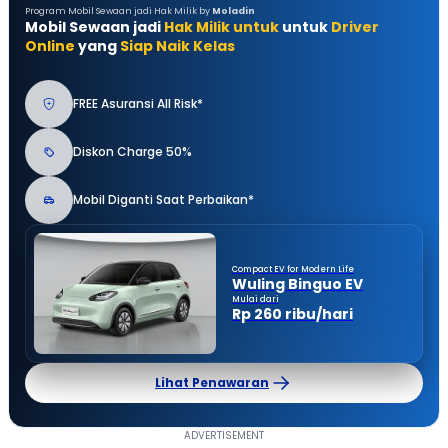
Program Mobil Sewaan jadi Hak Milik by
Moladin
Mobil Sewaan jadi
Hak Milik untuk
untuk
Driver
Online
yang
Siap Naik Kelas
FREE Asuransi All Risk*
Diskon Charge 50%
Mobil Diganti Saat Perbaikan*
Compact EV for Modern Life
Wuling Binguo EV
Mulai dari
Rp 260 ribu/hari
Lihat Penawaran