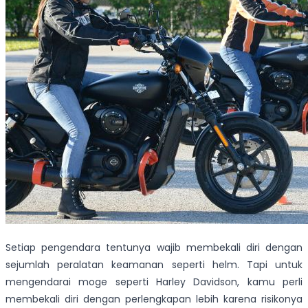
Setiap pengendara tentunya wajib membekali diri dengan
sejumlah peralatan keamanan seperti helm. Tapi untuk
mengendarai moge seperti Harley Davidson, kamu perli
membekali diri dengan perlengkapan lebih karena risikonya