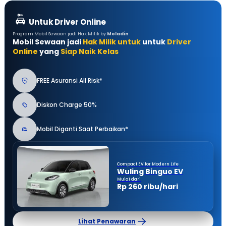
Untuk Driver Online
Program Mobil Sewaan jadi Hak Milik by
Moladin
Mobil Sewaan jadi
Hak Milik untuk
untuk
Driver
Online
yang
Siap Naik Kelas
FREE Asuransi All Risk*
Diskon Charge 50%
Mobil Diganti Saat Perbaikan*
Compact EV for Modern Life
Wuling Binguo EV
Mulai dari
Rp 260 ribu/hari
Lihat Penawaran