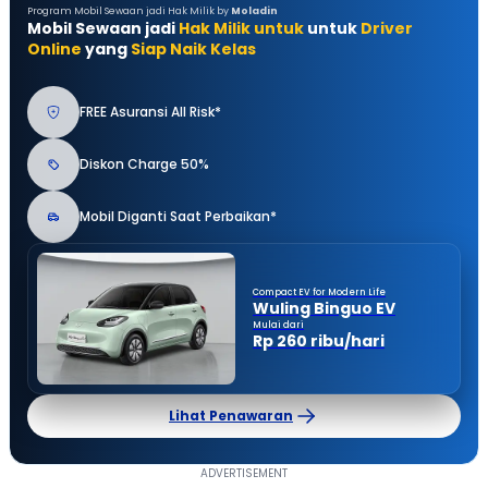
Program Mobil Sewaan jadi Hak Milik by
Moladin
Mobil Sewaan jadi
Hak Milik untuk
untuk
Driver
Online
yang
Siap Naik Kelas
FREE Asuransi All Risk*
Diskon Charge 50%
Mobil Diganti Saat Perbaikan*
Compact EV for Modern Life
Wuling Binguo EV
Mulai dari
Rp 260 ribu/hari
Lihat Penawaran