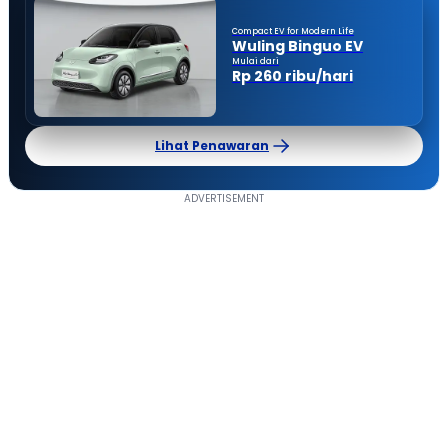
Compact EV for Modern Life
Wuling Binguo EV
Mulai dari
Rp 260 ribu/hari
Lihat Penawaran