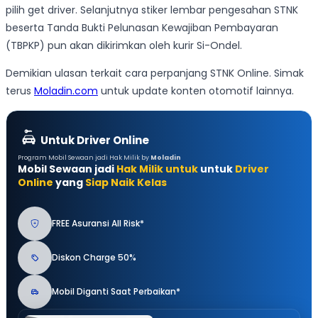
pilih get driver. Selanjutnya stiker lembar pengesahan STNK
beserta Tanda Bukti Pelunasan Kewajiban Pembayaran
(TBPKP) pun akan dikirimkan oleh kurir Si-Ondel.
Demikian ulasan terkait cara perpanjang STNK Online. Simak
terus
Moladin.com
untuk update konten otomotif lainnya.
Untuk Driver Online
Program Mobil Sewaan jadi Hak Milik by
Moladin
Mobil Sewaan jadi
Hak Milik untuk
untuk
Driver
Online
yang
Siap Naik Kelas
FREE Asuransi All Risk*
Diskon Charge 50%
Mobil Diganti Saat Perbaikan*