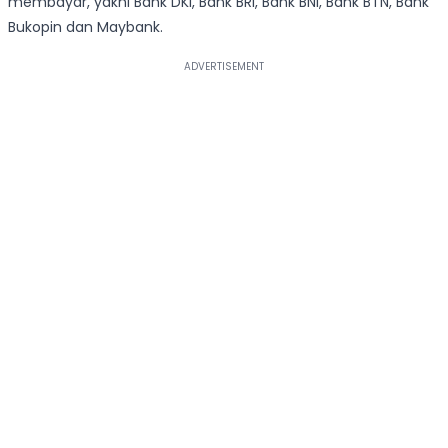
membayar, yakni Bank DKI, Bank BRI, Bank BNI, Bank BTN, Bank
Bukopin dan Maybank.