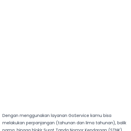
Dengan menggunakan layanan GoService kamu bisa
melakukan perpanjangan (tahunan dan lima tahunan), balik
nama, hingga blokir Surat Tanda Nomor Kendaraan (STNK).