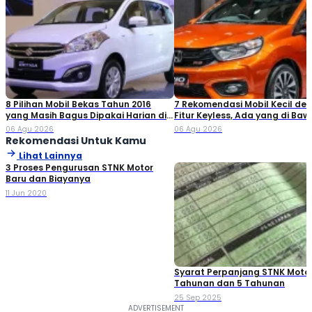
8 Pilihan Mobil Bekas Tahun 2016
7 Rekomendasi Mobil Kecil de
yang Masih Bagus Dipakai Harian di
Fitur Keyless, Ada yang di Ba
2026
Rp80 Juta!
06 Agu 2026
06 Agu 2026
Rekomendasi Untuk Kamu
Lihat Lainnya
3 Proses Pengurusan STNK Motor
Baru dan Biayanya
11 Jun 2020
Syarat Perpanjang STNK Moto
Tahunan dan 5 Tahunan
25 Sep 2025