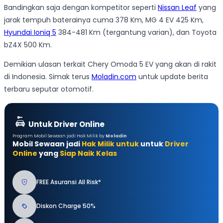
Bandingkan saja dengan kompetitor seperti
Nissan Leaf
yang
jarak tempuh baterainya cuma 378 Km, MG 4 EV 425 Km,
Hyundai Ioniq 5
384-481 Km (tergantung varian), dan Toyota
bZ4X 500 Km.
Demikian ulasan terkait Chery Omoda 5 EV yang akan di rakit
di Indonesia. Simak terus
Moladin.com
untuk update berita
terbaru seputar otomotif.
Untuk Driver Online
Program Mobil Sewaan jadi Hak Milik by
Moladin
Mobil Sewaan jadi
Hak Milik untuk
untuk
Driver
Online
yang
Siap Naik Kelas
FREE Asuransi All Risk*
Diskon Charge 50%