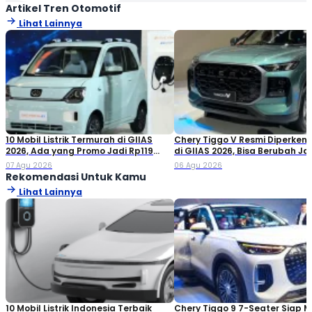
Artikel Tren Otomotif
Lihat Lainnya
10 Mobil Listrik Termurah di GIIAS
Chery Tiggo V Resmi Diperken
2026, Ada yang Promo Jadi Rp119
di GIIAS 2026, Bisa Berubah Ja
Jutaan!
Double Cabin
07 Agu 2026
06 Agu 2026
Rekomendasi Untuk Kamu
Lihat Lainnya
10 Mobil Listrik Indonesia Terbaik
Chery Tiggo 9 7-Seater Siap 