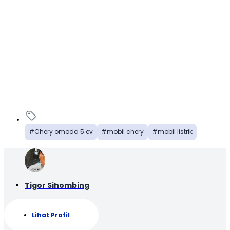
Chery omoda 5 ev
mobil chery
mobil listrik
Tigor Sihombing
Lihat Profil