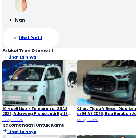
Ivan
Lihat Profil
Artikel Tren Otomotif
Lihat Lainnya
10 Mobil Listrik Termurah di GIIAS
Chery Tiggo V Resmi Diperken
2026, Ada yang Promo Jadi Rp119
di GIIAS 2026, Bisa Berubah Ja
Jutaan!
Double Cabin
07 Agu 2026
06 Agu 2026
Rekomendasi Untuk Kamu
Lihat Lainnya