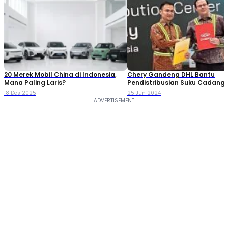
20 Merek Mobil China di Indonesia,
Chery Gandeng DHL Bantu
Mana Paling Laris?
Pendistribusian Suku Cadang 
Tengah Perang Dagang Cina-
18 Des 2025
25 Jun 2024