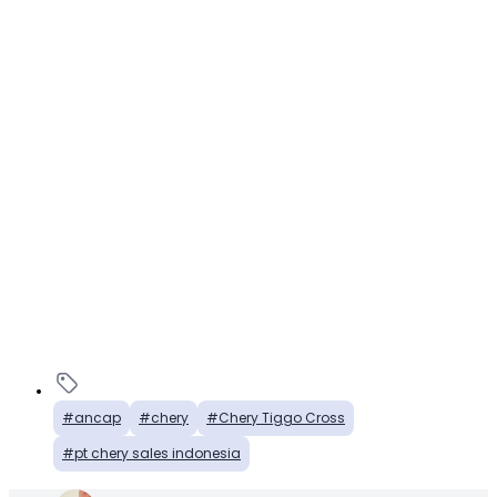
ancap
chery
Chery Tiggo Cross
pt chery sales indonesia