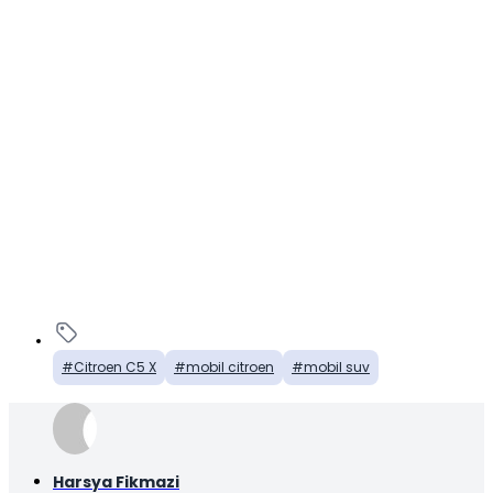
Citroen C5 X
mobil citroen
mobil suv
Harsya Fikmazi