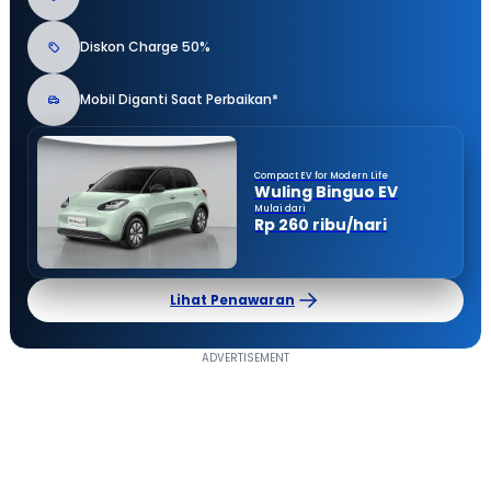
Diskon Charge 50%
Mobil Diganti Saat Perbaikan*
Compact EV for Modern Life
Wuling Binguo EV
Mulai dari
Rp 260 ribu/hari
Lihat Penawaran