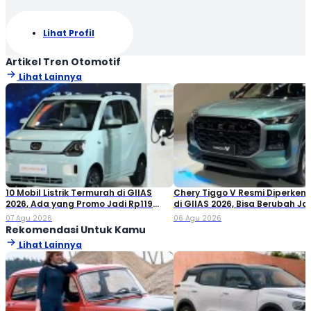
Lihat Profil
Artikel Tren Otomotif
Lihat Lainnya
10 Mobil Listrik Termurah di GIIAS
Chery Tiggo V Resmi Diperken
2026, Ada yang Promo Jadi Rp119
di GIIAS 2026, Bisa Berubah Ja
Jutaan!
Double Cabin
07 Agu 2026
06 Agu 2026
Rekomendasi Untuk Kamu
Lihat Lainnya