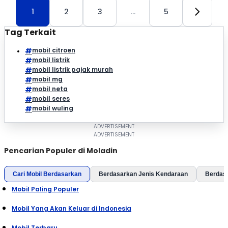
1
2
3
…
5
Tag Terkait
mobil citroen
mobil listrik
mobil listrik pajak murah
mobil mg
mobil neta
mobil seres
mobil wuling
Pencarian Populer di Moladin
Cari Mobil Berdasarkan
Berdasarkan Jenis Kendaraan
Berdas
Mobil Paling Populer
Mobil Yang Akan Keluar di Indonesia
Mobil Terbaru