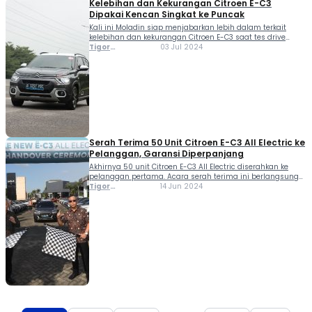
Kelebihan dan Kekurangan Citroen E-C3
Dipakai Kencan Singkat ke Puncak
Kali ini Moladin siap menjabarkan lebih dalam terkait
kelebihan dan kekurangan Citroen E-C3 saat tes drive
singkat ke kawasan Puncak Bogor, Jawa Barat. Seperti
Tigor
03 Jul 2024
diketahui, Citroen kembali meramaikan pasar otomotif
Sihombing
Indonesia dengan merilis mobil listrik terbaru, Citroen E-C3
pada akhir tahun 2023. Lantas di akhir Juni 2024
sebagian unit mobil ini sudah diserahterimakan kepada
konsumen […]
Serah Terima 50 Unit Citroen E-C3 All Electric ke
Pelanggan, Garansi Diperpanjang
Akhirnya 50 unit Citroen E-C3 All Electric diserahkan ke
pelanggan pertama. Acara serah terima ini berlangsung
di Citroën Experience Center PIK, Jakarta Utara, pada 14 Juni
Tigor
14 Jun 2024
2024. Tan Kim Piauw, Chief Executive Officer PT Indomobil
Sihombing
National Distributor, dalam sambutannya menyatakan,
“Kami sangat bangga dapat menyerahkan unit The New
Citroën Ë-C3 All Electric kepada 50 pelanggan […]