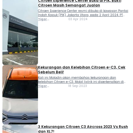
Citroen Experience Center Buka di PIK, Bukti
Citroen Masih Semangat Jualan
Citroen Experience Center resmi dibuka di kawasan Pantai
Indah Kapuk (PIK), Jakarta Utara, pada 2 April 2024. PT
Indomobil National Distributor, Agen Pemegang Merek
Tigor
03 Apr 2024
(APM) Citroen di Indonesia, menyebut Citroen Experience
Sihombing
Center akan menjadi pusat layanan pelanggan Citroen
ketiga setelah dua pusat sebelumnya yang telah berhasil
beroperasi di Jl. MT Haryono dan Jl. Halim
Perdanakusumah. […]
Kekurangan dan Kelebihan Citroen e-C3, Cek
Sebelum Beli!
Kali ini Moladin akan membahas kekurangan dan
kelebihan Citroen e-C3. Mobil listrik ini diperkenalkan di
Indonesia melalui ajang GIIAS 2023. Berbeda dengan
Tigor
18 Sep 2023
produsen-produsen asal China yang banyak memakai
Sihombing
platform khusus mobil listrik, Citroen dan induknya
Stellantis, mengadopsi platform multi-energi untuk...
3 Kekurangan Citroen C3 Aircross 2023 Vs Rush
dan XL7!