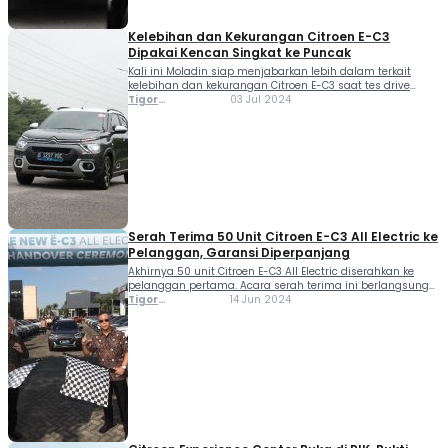
Kelebihan dan Kekurangan Citroen E-C3
Dipakai Kencan Singkat ke Puncak
Kali ini Moladin siap menjabarkan lebih dalam terkait
kelebihan dan kekurangan Citroen E-C3 saat tes drive
singkat ke kawasan Puncak Bogor, Jawa Barat. Seperti
Tigor
03 Jul 2024
diketahui, Citroen kembali meramaikan pasar otomotif
Sihombing
Indonesia dengan merilis mobil listrik terbaru, Citroen E-C3
pada akhir tahun 2023. Lantas di akhir Juni 2024
sebagian unit mobil ini sudah diserahterimakan kepada
konsumen […]
Serah Terima 50 Unit Citroen E-C3 All Electric ke
Pelanggan, Garansi Diperpanjang
Akhirnya 50 unit Citroen E-C3 All Electric diserahkan ke
pelanggan pertama. Acara serah terima ini berlangsung
di Citroën Experience Center PIK, Jakarta Utara, pada 14 Juni
Tigor
14 Jun 2024
2024. Tan Kim Piauw, Chief Executive Officer PT Indomobil
Sihombing
National Distributor, dalam sambutannya menyatakan,
“Kami sangat bangga dapat menyerahkan unit The New
Citroën Ë-C3 All Electric kepada 50 pelanggan […]