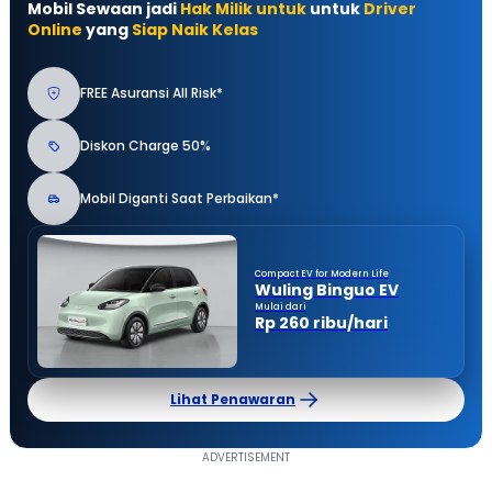
Mobil Sewaan jadi
Hak Milik untuk
untuk
Driver
Online
yang
Siap Naik Kelas
FREE Asuransi All Risk*
Diskon Charge 50%
Mobil Diganti Saat Perbaikan*
Compact EV for Modern Life
Wuling Binguo EV
Mulai dari
Rp 260 ribu/hari
Lihat Penawaran