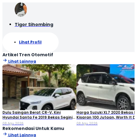
Tigor Sihombing
Lihat Profil
Artikel Tren Otomotif
Lihat Lainnya
Dulu Saingan Berat CR-V, Kini
Harga Suzuki XL7 2020 Bekas Ki
Hyundai Santa Fe 2019 Bekas Segini
Kisaran 100 Jutaan, Worth It Di
Harganya
08 Agu 2026
08 Agu 2026
Rekomendasi Untuk Kamu
Lihat Lainnya