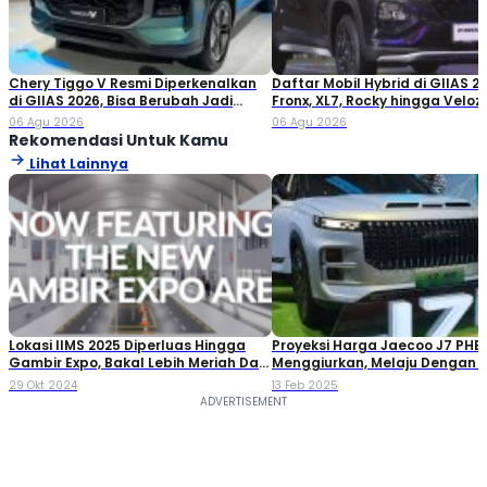
Chery Tiggo V Resmi Diperkenalkan
Daftar Mobil Hybrid di GIIAS 20
di GIIAS 2026, Bisa Berubah Jadi
Fronx, XL7, Rocky hingga Veloz!
Double Cabin
06 Agu 2026
06 Agu 2026
Rekomendasi Untuk Kamu
Lihat Lainnya
Lokasi IIMS 2025 Diperluas Hingga
Proyeksi Harga Jaecoo J7 PHE
Gambir Expo, Bakal Lebih Meriah Dari
Menggiurkan, Melaju Dengan B
Sebelumnya?
Listrik Bisa 100 Km
29 Okt 2024
13 Feb 2025