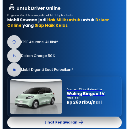
Untuk Driver Online
Program Mobil Sewaan jadi Hak Milik by
Moladin
Mobil Sewaan jadi
Hak Milik untuk
untuk
Driver
Online
yang
Siap Naik Kelas
FREE Asuransi All Risk*
Diskon Charge 50%
Mobil Diganti Saat Perbaikan*
Compact EV for Modern Life
Wuling Binguo EV
Mulai dari
Rp 260 ribu/hari
Lihat Penawaran