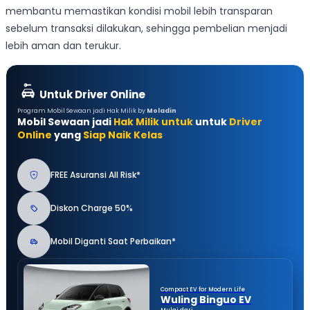
membantu memastikan kondisi mobil lebih transparan
sebelum transaksi dilakukan, sehingga pembelian menjadi
lebih aman dan terukur.
Untuk Driver Online
Program Mobil Sewaan jadi Hak Milik by
Moladin
Mobil Sewaan jadi
Hak Milik untuk
untuk
Driver
Online
yang
Siap Naik Kelas
FREE Asuransi All Risk*
Diskon Charge 50%
Mobil Diganti Saat Perbaikan*
Compact EV for Modern Life
Wuling Binguo EV