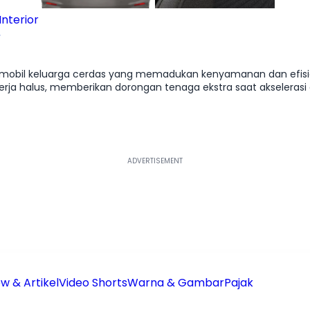
nterior
isi mobil keluarga cerdas yang memadukan kenyamanan dan efisie
kerja halus, memberikan dorongan tenaga ekstra saat akselera
sinya patut diacungi jempol, mampu meredam guncangan
 memberikan kenyamanan maksimal bagi penumpang baris ketiga
ah fitur Cruise Control yang membuat perjalanan jauh terasa lebih rileks. Mes
menawarkan keseimbangan sempurna antara utility, kenyamanan,
aling logis untuk keluarga Indonesia.
w & Artikel
Video Shorts
Warna & Gambar
Pajak