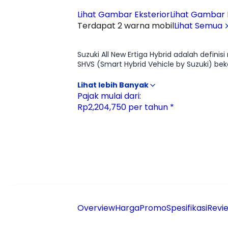
Lihat Gambar Eksterior
Lihat Gambar I
Terdapat 2 warna mobil
Lihat Semua
Ulasan
Moladin
Suzuki All New Ertiga Hybrid adalah defin
SHVS (Smart Hybrid Vehicle by Suzuki) be
otomatis saat berhenti, menjadikannya juara efisiensi di kelas LMPV. Karakter suspen
jalanan keriting dengan sangat dewasa,
fleksibilitas pengaturan kursi yang praktis, ditamb
Pajak mulai dari:
bertenaga di atas kertas, Ertiga Hybrid 
Rp2,204,750 per tahun *
ramah di kantong, menjadikannya pilihan p
Overview
Harga
Promo
Spesifikasi
Revie