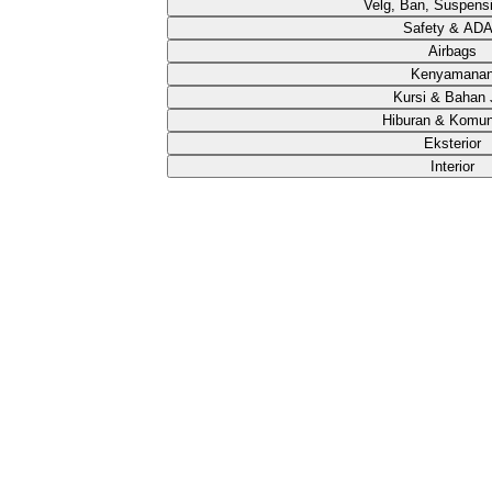
Velg, Ban, Suspens
Safety & AD
Airbags
Kenyamana
Kursi & Bahan 
Hiburan & Komun
Eksterior
Interior