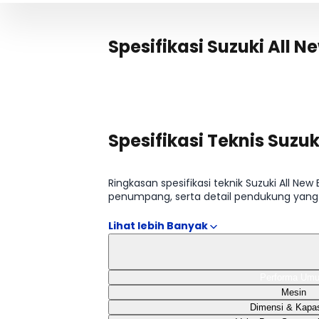
Spesifikasi Suzuki All 
Spesifikasi Teknis Suzuk
Ringkasan spesifikasi teknik Suzuki All N
penumpang, serta detail pendukung yang
Hybrid CR Hybrid AT 10A, Suzuki All New Erti
Hybrid MT 10A tersedia pada tabel spesifika
Performa Um
Mesin
Dimensi & Kapas