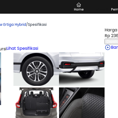
Home
Cari Mobil
Pem
w Ertiga Hybrid
/
Spesifikasi
Harga 
Rp 236
Dapatk
Ba
Lihat Spesifikasi
ursi