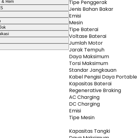
Tipe Penggerak
i & Rem
AS
Jenis Bahan Bakar
Emisi
n
Mesin
Jok
Tipe Baterai
ikasi
Voltase Baterai
Jumlah Motor
Jarak Tempuh
Daya Maksimum
Torsi Maksimum
Standar Jangkauan
Kabel Pengisi Daya Portable
Kapasitas Baterai
Regenerative Braking
AC Charging
DC Charging
Emisi
Tipe Mesin
Kapasitas Tangki
Daya Maksimum