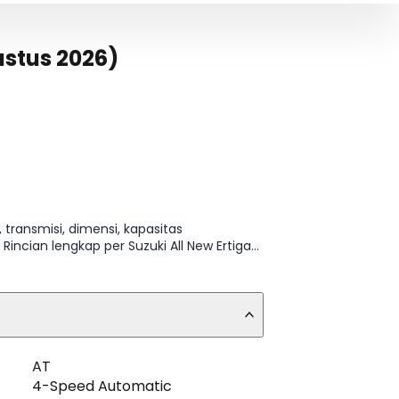
ustus 2026)
transmisi, dimensi, kapasitas
ian lengkap per Suzuki All New Ertiga
AT 10A, Suzuki All New Ertiga Hybrid CR
AT
4-Speed Automatic