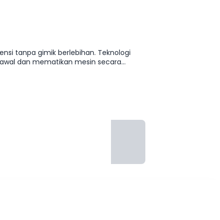
nsi tanpa gimik berlebihan. Teknologi
si awal dan mematikan mesin secara
 sekalipun. Kabinnya luas dengan
ki bukan yang paling
 dan biaya operasional yang sangat