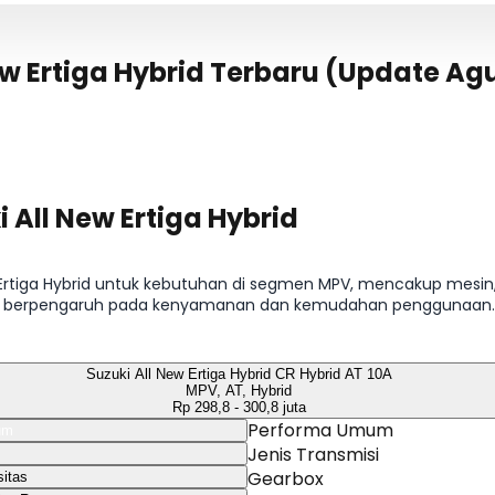
New Ertiga Hybrid Terbaru (Update Ag
i All New Ertiga Hybrid
ew Ertiga Hybrid untuk kebutuhan di segmen MPV, mencakup mesin, 
 berpengaruh pada kenyamanan dan kemudahan penggunaan. Rinc
ga Hybrid GX Hybrid MT 10A, Suzuki All New Ertiga Hybrid GX Hybrid 
si per varian.
Suzuki All New Ertiga Hybrid CR Hybrid AT 10A
MPV, AT, Hybrid
Rp 298,8 - 300,8 juta
Performa Umum
um
Jenis Transmisi
Gearbox
itas