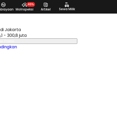
40%
Sewa Milik
biayaan
MoInspeksi
Artikel
di Jakarta
,1 - 300,8 juta
an Promo
ndingkan