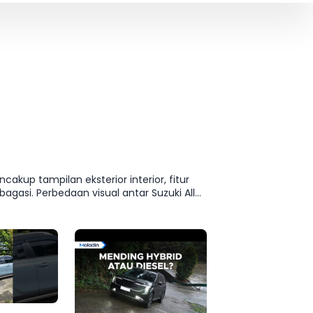
akup tampilan eksterior interior, fitur
agasi. Perbedaan visual antar Suzuki All
 GX Hybrid AT 10A, Suzuki All New Ertiga
yamanan yang sering menjadi pertimbangan
gkap, komparasi varian, atau simulasi