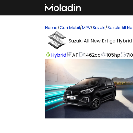
Home
/
Cari Mobil
/
MPV
/
Suzuki
/
Suzuki All Ne
Suzuki All New Ertiga Hybrid
Hybrid
AT
1462
cc
105
hp
7
K