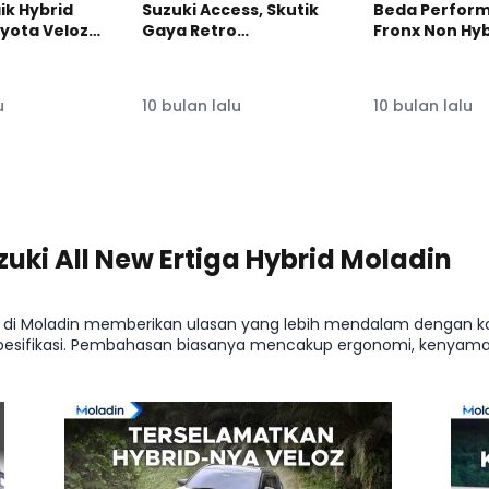
ik Hybrid
Suzuki Access, Skutik
Beda Perform
yota Veloz
Gaya Retro
Fronx Non Hyb
Diperkenalkan di IMOS
Hybrid #Mola
lozHybridEV
2025 #moladin
#reviewmobi
u
10 bulan lalu
10 bulan lalu
uki All New Ertiga Hybrid Moladin
rid di Moladin memberikan ulasan yang lebih mendalam dengan 
 spesifikasi. Pembahasan biasanya mencakup ergonomi, kenyam
 berpengaruh pada pengalaman harian di segmen MPV. Insight ta
A, Suzuki All New Ertiga Hybrid GX Hybrid MT 10A, Suzuki All New Er
emilihan varian yang lebih rasional, sekaligus melengkapi infor