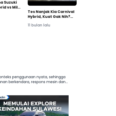
a Suzuki
rid vs Mild
Tes Nanjak Kia Carnival
din
Hybrid, Kuat Gak Nih?
l
#moladin
11 bulan lalu
konteks penggunaan nyata, sehingga
anan berkendara, respons mesin dan
mbahan terkait kompromi dan value tiap
tiga Hybrid GX Hybrid AT 10A, Suzuki All New
masi harga, spesifikasi, dan perbandingan