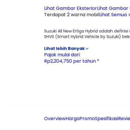
Lihat Gambar Eksterior
Lihat Gambar I
Terdapat 2 warna mobil
Lihat Semua
Ulasan
Moladin
Suzuki All New Ertiga Hybrid adalah defin
SHVS (Smart Hybrid Vehicle by Suzuki) be
otomatis saat berhenti, menjadikannya juara efisiensi di kelas LMPV. Karakter suspen
jalanan keriting dengan sangat dewasa,
fleksibilitas pengaturan kursi yang praktis, ditamb
Pajak mulai dari:
bertenaga di atas kertas, Ertiga Hybrid 
Rp2,204,750 per tahun *
ramah di kantong, menjadikannya pilihan p
Overview
Harga
Promo
Spesifikasi
Revie