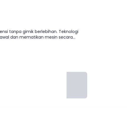
nsi tanpa gimik berlebihan. Teknologi
si awal dan mematikan mesin secara
 sekalipun. Kabinnya luas dengan
ki bukan yang paling
 dan biaya operasional yang sangat