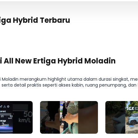
tiga Hybrid Terbaru
i All New Ertiga Hybrid Moladin
ari Moladin merangkum highlight utama dalam durasi singkat, menc
serta detail praktis seperti akses kabin, ruang penumpang, dan b
ll New Ertiga Hybrid GX Hybrid MT 10A, Suzuki All New Ertiga Hybrid
bih cepat, misalnya kelengkapan fitur, desain, atau elemen ken
 efektif untuk riset awal sebelum melanjutkan ke spesifikasi len