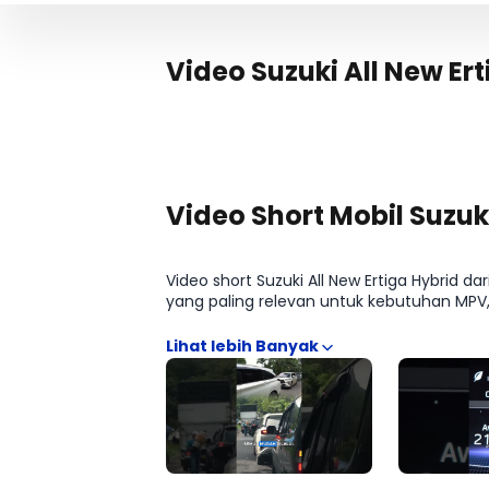
Video Suzuki All New Er
Video Short Mobil Suzuk
Video short Suzuki All New Ertiga Hybrid d
yang paling relevan untuk kebutuhan MPV, 
New Ertiga Hybrid CR Hybrid AT 10A, Suzuki A
Hybrid CR Hybrid MT 10A juga terlihat le
sebelum memilih varian. Format ringkas ini
pembiayaan.