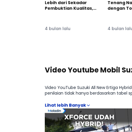
Lebih dari Sekadar
Tenang Na
Pembuktian Kualitas,
dengan To
Ketangguhan, dan
Hybrid EV!
Kehandalan!
#ToyotaVe
#ToyotaVelozHybridEV
4 bulan lalu
4 bulan lal
Lihat Lainnya di YouTube Moladin
Video Youtube Mobil Suz
Video YouTube Suzuki All New Ertiga Hyb
penilaian tidak hanya berdasarkan tabel
transmisi, serta fitur keselamatan yang
Suzuki All New Ertiga Hybrid CR Hybrid AT 10
Ertiga Hybrid CR Hybrid MT 10A membantu p
dengan mobil sekelas.