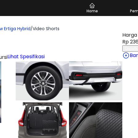
Home
Cari Mobil
Pem
w Ertiga Hybrid
/
Video Shorts
Harga 
Rp 236
Dapatk
Ba
Lihat Spesifikasi
ursi