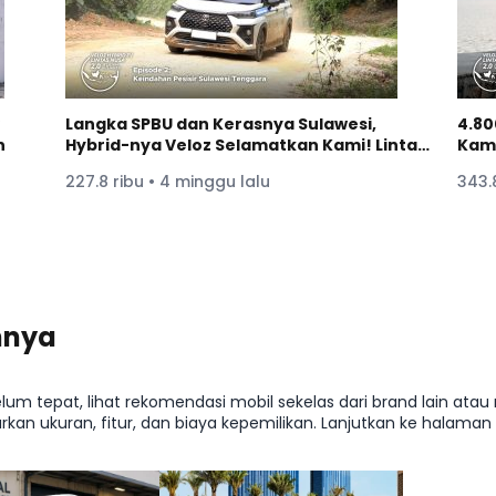
Langka SPBU dan Kerasnya Sulawesi,
4.80
n
Hybrid-nya Veloz Selamatkan Kami! Lintas
Kami
Nusa 2.0 | Moladin
Mol
227.8 ribu • 4 minggu lalu
343.8
nnya
belum tepat, lihat rekomendasi mobil sekelas dari brand lain atau
an ukuran, fitur, dan biaya kepemilikan. Lanjutkan ke halam