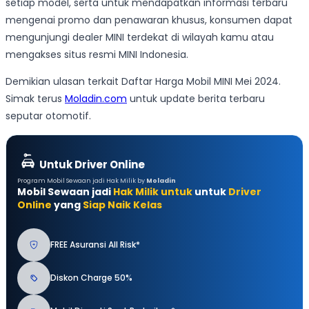
setiap model, serta untuk mendapatkan informasi terbaru
mengenai promo dan penawaran khusus, konsumen dapat
mengunjungi dealer MINI terdekat di wilayah kamu atau
mengakses situs resmi MINI Indonesia.
Demikian ulasan terkait Daftar Harga Mobil MINI Mei 2024.
Simak terus
Moladin.com
untuk update berita terbaru
seputar otomotif.
Untuk Driver Online
Program Mobil Sewaan jadi Hak Milik by
Moladin
Mobil Sewaan jadi
Hak Milik untuk
untuk
Driver
Online
yang
Siap Naik Kelas
FREE Asuransi All Risk*
Diskon Charge 50%