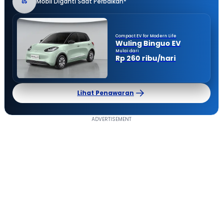
Mobil Diganti Saat Perbaikan*
Compact EV for Modern Life
Wuling Binguo EV
Mulai dari
Rp 260 ribu/hari
Lihat Penawaran