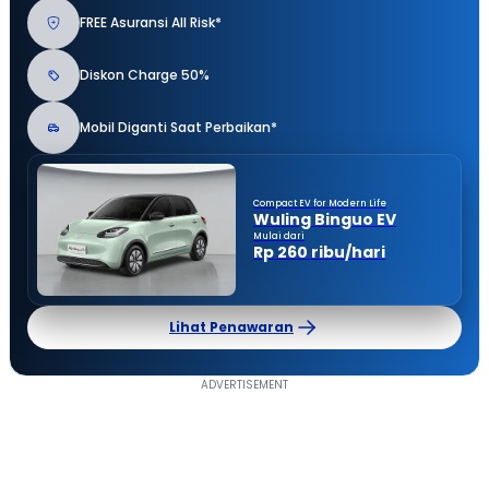
FREE Asuransi All Risk*
Diskon Charge 50%
Mobil Diganti Saat Perbaikan*
Compact EV for Modern Life
Wuling Binguo EV
Mulai dari
Rp 260 ribu/hari
Lihat Penawaran