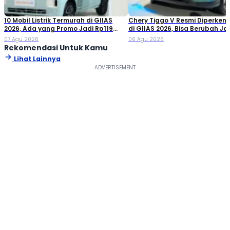
10 Mobil Listrik Termurah di GIIAS
Chery Tiggo V Resmi Diperken
2026, Ada yang Promo Jadi Rp119
di GIIAS 2026, Bisa Berubah Ja
Jutaan!
Double Cabin
07 Agu 2026
06 Agu 2026
Rekomendasi Untuk Kamu
Lihat Lainnya