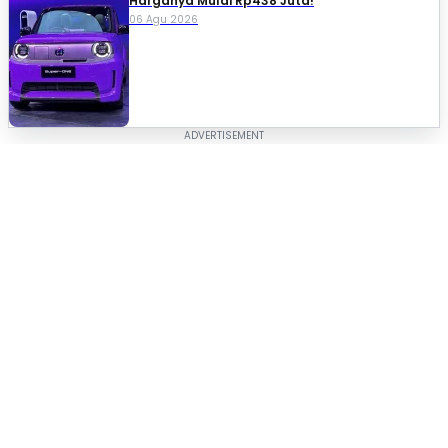
Harganya Mulai Rp438 Juta!
06 Agu 2026