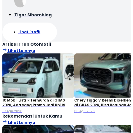
Tigor Sihombing
Lihat Profil
Artikel Tren Otomotif
Lihat Lainnya
10 Mobil Listrik Termurah di GIIAS
Chery Tiggo V Resmi Diperken
2026, Ada yang Promo Jadi Rp119
di GIIAS 2026, Bisa Berubah Ja
Jutaan!
Double Cabin
07 Agu 2026
06 Agu 2026
Rekomendasi Untuk Kamu
Lihat Lainnya