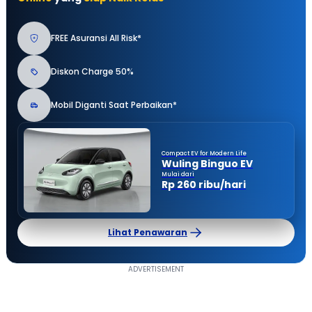
FREE Asuransi All Risk*
Diskon Charge 50%
Mobil Diganti Saat Perbaikan*
Compact EV for Modern Life
Wuling Binguo EV
Mulai dari
Rp 260 ribu/hari
Lihat Penawaran