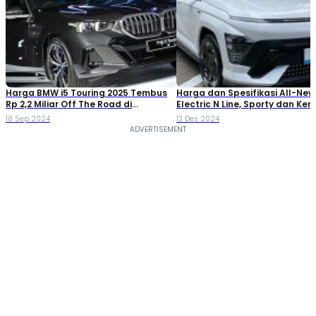
Harga BMW i5 Touring 2025 Tembus
Harga dan Spesifikasi All-Ne
Rp 2,2 Miliar Off The Road di
Electric N Line, Sporty dan Ke
Indonesia
18 Sep 2024
13 Des 2024