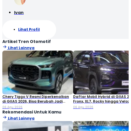
Ivan
Lihat Profil
Artikel Tren Otomotif
Lihat Lainnya
Chery Tiggo V Resmi Diperkenalkan
Daftar Mobil Hybrid di GIIAS 20
di GIIAS 2026, Bisa Berubah Jadi
Fronx, XL7, Rocky hingga Veloz!
Double Cabin
06 Agu 2026
06 Agu 2026
Rekomendasi Untuk Kamu
Lihat Lainnya