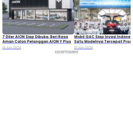
7 Diler AION Siap Dibuka, Beri Rasa
Mobil GAC Siap Invasi Indonesi
Aman Calon Pelanggan AION Y Plus
Satu Modelnya Tercepat Prod
Satu Juta Unit
19 Jun 2024
01 Jan 2024