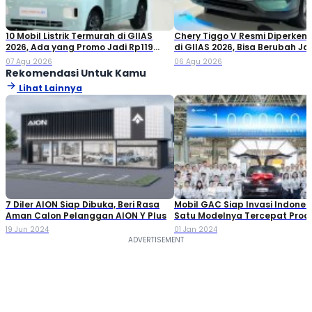
10 Mobil Listrik Termurah di GIIAS
Chery Tiggo V Resmi Diperken
2026, Ada yang Promo Jadi Rp119
di GIIAS 2026, Bisa Berubah Ja
Jutaan!
Double Cabin
07 Agu 2026
06 Agu 2026
Rekomendasi Untuk Kamu
Lihat Lainnya
7 Diler AION Siap Dibuka, Beri Rasa
Mobil GAC Siap Invasi Indonesi
Aman Calon Pelanggan AION Y Plus
Satu Modelnya Tercepat Prod
Satu Juta Unit
19 Jun 2024
01 Jan 2024