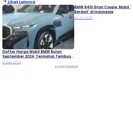
Lihat Lainnya
BMW 840i Gran Coupe, Mobil '
Berduit' di Indonesia
23 Jul 2020
Daftar Harga Mobil BMW Bulan
September 2024, Termahal Tembus
Rp 5 Miliar!
13 Sep 2024