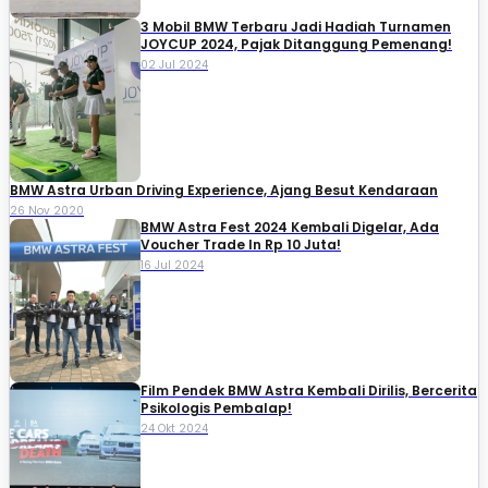
3 Mobil BMW Terbaru Jadi Hadiah Turnamen
JOYCUP 2024, Pajak Ditanggung Pemenang!
02 Jul 2024
BMW Astra Urban Driving Experience, Ajang Besut Kendaraan
26 Nov 2020
BMW Astra Fest 2024 Kembali Digelar, Ada
Voucher Trade In Rp 10 Juta!
16 Jul 2024
Film Pendek BMW Astra Kembali Dirilis, Bercerita
Psikologis Pembalap!
24 Okt 2024