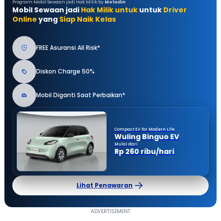
Program Mobil Sewaan jadi Hak Milik by
Moladin
Mobil Sewaan jadi
Hak Milik untuk
untuk
Driver
Online
yang
Siap Naik Kelas
FREE Asuransi All Risk*
Diskon Charge 50%
Mobil Diganti Saat Perbaikan*
Compact EV for Modern Life
Wuling Binguo EV
Mulai dari
Rp 260 ribu/hari
Lihat Penawaran