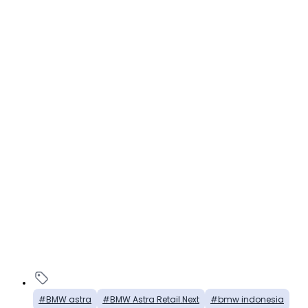
BMW astra
BMW Astra Retail.Next
bmw indonesia