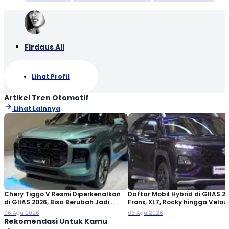
Firdaus Ali
Lihat Profil
Artikel Tren Otomotif
Lihat Lainnya
Chery Tiggo V Resmi Diperkenalkan
Daftar Mobil Hybrid di GIIAS 20
di GIIAS 2026, Bisa Berubah Jadi
Fronx, XL7, Rocky hingga Veloz!
Double Cabin
06 Agu 2026
06 Agu 2026
Rekomendasi Untuk Kamu