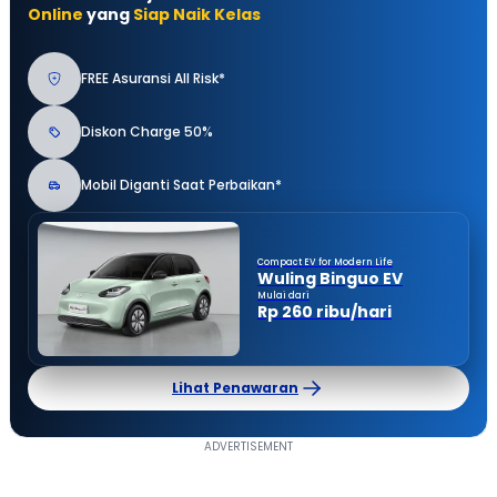
Online
yang
Siap Naik Kelas
FREE Asuransi All Risk*
Diskon Charge 50%
Mobil Diganti Saat Perbaikan*
Compact EV for Modern Life
Wuling Binguo EV
Mulai dari
Rp 260 ribu/hari
Lihat Penawaran