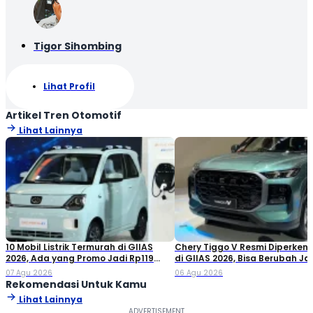
Tigor Sihombing
Lihat Profil
Artikel Tren Otomotif
Lihat Lainnya
10 Mobil Listrik Termurah di GIIAS
Chery Tiggo V Resmi Diperken
2026, Ada yang Promo Jadi Rp119
di GIIAS 2026, Bisa Berubah Ja
Jutaan!
Double Cabin
07 Agu 2026
06 Agu 2026
Rekomendasi Untuk Kamu
Lihat Lainnya