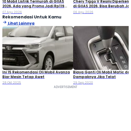
10 Mobil Listrik Termurah di GIIAS
Chery Tiggo V Resmi Diperken
2026, Ada yang Promo Jadi Rp119
di GIIAS 2026, Bisa Berubah Ja
Jutaan!
Double Cabin
07 Agu 2026
06 Agu 2026
Rekomendasi Untuk Kamu
Lihat Lainnya
Ini 15 Rekomendasi Oli Mobil Avanza
Biaya Ganti Oli Mobil Matic da
Biar Mesin Tetap Awet
Dampaknya Jika Telat
28 Okt 2025
29 Sep 2020