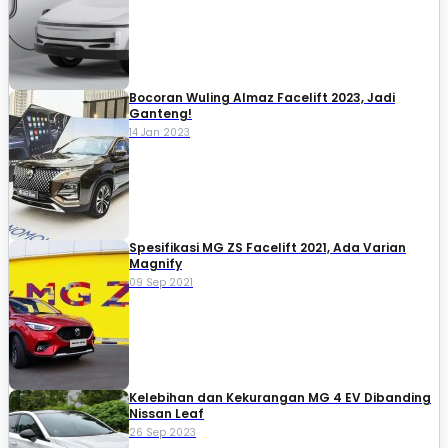
Bocoran Wuling Almaz Facelift 2023, Jadi
Ganteng!
14 Jan 2023
Spesifikasi MG ZS Facelift 2021, Ada Varian
Magnify
09 Sep 2021
Kelebihan dan Kekurangan MG 4 EV Dibanding
Nissan Leaf
26 Sep 2023